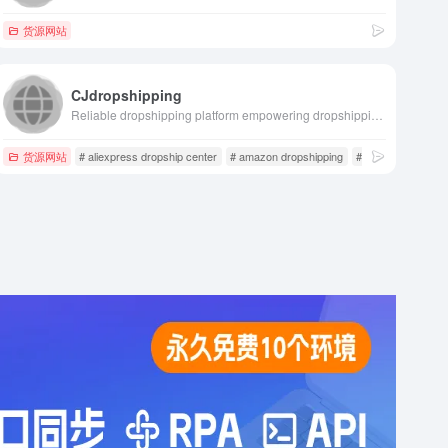
货源网站
CJdropshipping
Reliable dropshipping platform empowering dropshipping businesses, POD, and DTC brands to scale by linking sourcing agents, manufacturers, fulfillment centers, and shipping carriers.
货源网站
# aliexpress dropship center
# amazon dropshipping
# CJ dropshipping