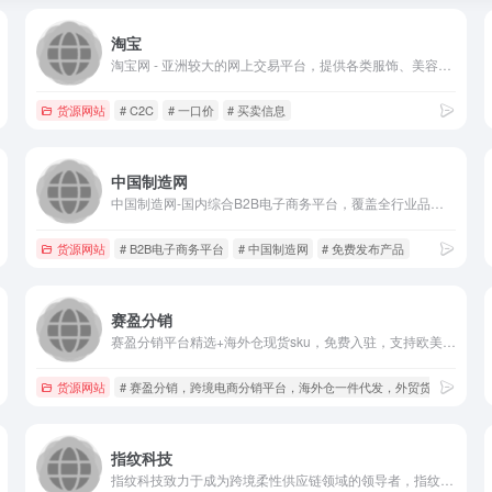
淘宝
淘宝网 - 亚洲较大的网上交易平台，提供各类服饰、美容、家居、数码、话费/点卡充值… 数亿优质商品，同时提供担保交易(先收货后付款)等安全交易保障服务，并由商家提供退货承诺、破损补寄等消费者保障服务，让你安心享受网上购物乐趣！
货源网站
# C2C
# 一口价
# 买卖信息
中国制造网
中国制造网-国内综合B2B电子商务平台，覆盖全行业品类：工业品、原材料、家居百货和商务服务等。为供应商提供免费搭建企业展厅、免费发布产品、移动营销及深度推广服务，帮助供应商获取商机。为采购商提供采购寻源、采供协同、采购管理、在线交易、供应链金融等服务，帮助企业提升采购效率、降低采购成本。
食 划算 好货
货源网站
# B2B电子商务平台
# 中国制造网
# 免费发布产品
赛盈分销
赛盈分销平台精选+海外仓现货sku，免费入驻，支持欧美等海外仓外贸货源一件代发，无缝对接amazon、walmart、temu、tiktok、shopify等平台，实现跨境电商无门槛分销。
货源网站
# 赛盈分销，跨境电商分销平台，海外仓一件代发，外贸货源一件代
指纹科技
指纹科技致力于成为跨境柔性供应链领域的领导者，指纹定制旗下拥有HICUSTOM柔性供应链托管服务平台，专注为卖家提供一站式供应链解决方案：涵盖选品、设计、生产、物流、售后等环节，助力卖家低成本实现一件起订、一天上新、48小时发货的小单快反模式，降低运营难度。