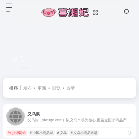
义乌
共 1 篇网址
排序
发布
更新
浏览
点赞
义乌购
义乌购（yiwugo.com）以义乌市场为核心,覆盖全国小商品产业带优质供应商,一手货源,品质商品更低价;品类丰富,在线商品达500万,涉及玩具,饰品,工艺品,日用百货等26个大类;线上线下对应,交易有保障,小商品,就上义乌购.
货源网站
# 中国小商品城
# 义乌
# 义乌小商品市场