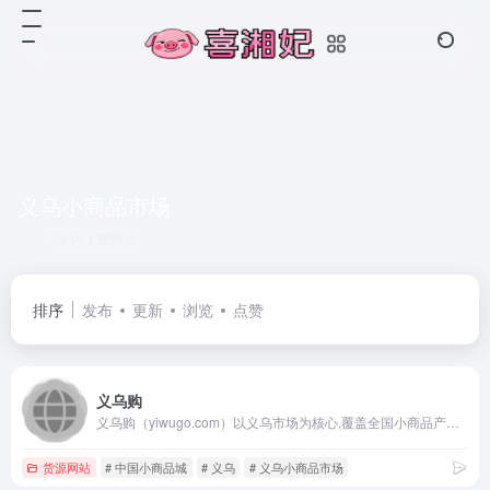
义乌小商品市场
共 1 篇网址
排序
发布
更新
浏览
点赞
义乌购
义乌购（yiwugo.com）以义乌市场为核心,覆盖全国小商品产业带优质供应商,一手货源,品质商品更低价;品类丰富,在线商品达500万,涉及玩具,饰品,工艺品,日用百货等26个大类;线上线下对应,交易有保障,小商品,就上义乌购.
货源网站
# 中国小商品城
# 义乌
# 义乌小商品市场