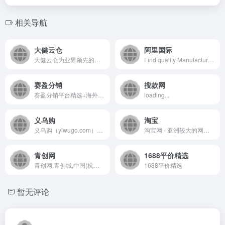
相关导航
大健云仓
阿里国际
大健云仓为业界领先的大件商品B2B交易平台，致力于通过数字贸易的形式改造外贸行业，打造全球家居流通骨干网
Find quality Manufacturers, Suppliers, Exporters, Importers, Buyers, Wholesalers, Products and Trade Leads from our award-winning International Trade Site. Import &amp; Export on alibaba.com
赛盈分销
搜款网
赛盈分销平台精选+海外仓现货sku，免费入驻，支持欧美等海外仓外贸货源一件代发，无缝对接amazon、walmart、temu、tiktok、shopify等平台，实现跨境电商无门槛分销。
loading...
义乌购
淘宝
义乌购（yiwugo.com）以义乌市场为核心,覆盖全国小商品产业带优质供应商,一手货源,品质商品更低价;品类丰富,在线商品达500万,涉及玩具,饰品,工艺品,日用百货等26个大类;线上线下对应,交易有保障,小商品,就上义乌购.
淘宝网 - 亚洲较大的网上交易平台，提供各类服饰、美容、家居、数码、话费/点卡充值… 数亿优质商品，同时提供担保交易(先收货后付款)等安全交易保障服务，并由商家提供退货承诺、破损补寄等消费者保障服务，让你安心享受网上购物乐趣！
青创网
1688平价精选
青创网,青创城,中国(杭州)第一男装批发中心,石狮服装货源总批发,支持一键上传,男装进货、男装货源一件代发,淘宝男装代理,是中小电商卖家男装进货批发的最佳平台.
1688平价精选
暂无评论