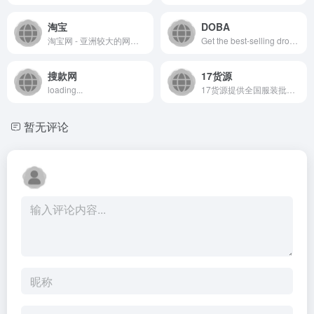
淘宝
DOBA
淘宝网 - 亚洲较大的网上交易平台，提供各类服饰、美容、家居、数码、话费/点卡充值… 数亿优质商品，同时提供担保交易(先收货后付款)等安全交易保障服务，并由商家提供退货承诺、破损补寄等消费者保障服务，让你安心享受网上购物乐趣！
Get the best-selling dropshipping products for your online store at one place. Cheap wholesale products from Selected Suppliers for resale.
搜款网
17货源
loading...
17货源提供全国服装批发市场货源，包括女装、男装、 牛仔裤、女鞋等一手服装货源，一件起批并支持一件代发，是淘宝卖家微商开店拿货首选，采购进货批发找货源上17网。
暂无评论