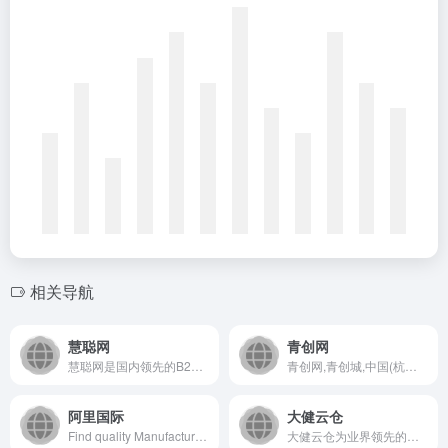
相关导航
慧聪网
青创网
慧聪网是国内领先的B2B电子商务平台，专注于为企业提供全面的...
青创网,青创城,中国(杭州)第一男装批发中心,石狮服装货源总批发,支持一键上传,男装进货、男装货源一件代发,淘宝男装代理,是中小电商卖家男装进货批发的最佳平台.
阿里国际
大健云仓
Find quality Manufacturers, Suppliers, Exporters, Importers, Buyers, Wholesalers, Products and Trade Leads from our award-winning International Trade Site. Import &amp; Export on alibaba.com
大健云仓为业界领先的大件商品B2B交易平台，致力于通过数字贸易的形式改造外贸行业，打造全球家居流通骨干网