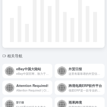
相关导航
eBay中国大陆站
外贸日报
eBay中国官网，致力于推动中国跨境交易电子商务的发展，向中国的小企业和个人用户推广并介绍在eBay 全球平台上直接面向海外进行销售的方法。
这里有最靠谱的外贸信息、外贸推广、外贸干货、外贸攻略、外贸百科、国际物流、出口认证、出口退税、外贸法律和外贸相关内容等为你的外贸事业稳扎稳打保驾护航，诚信乃为人之本也，外贸日报因你而精彩。
Attention Required!
跨境电商ERP软件平台
Attention Required! | Cloudflare
领星ERP是一款专业的跨境电商亚马逊ERP系统,领星跨境ERP致力于帮助亚马逊卖家增效降本,提高效率.领星跨境电商ERP系统致力从运营,供应链,财务等多个模块出发提供精细化运营和业财一体化的解决方案.
5118
雨果跨境
5118通过对排名各类大数据挖掘,提供关键词挖掘,行业词库,站群权重监控,关键词排名监控,指数词,流量词挖掘工具等排名工作人员必备百度站长工具平台
雨果跨境以雨果网作为流量依托，致力于为跨境电商从业者提供全球产业出海，链接全球流通，实现全球品牌的产业互联网平台，并拥有CCEE跨境智能选品平台，链接起跨境电商平台、服务商、工厂及众多卖家，致力打造集全球开店服务、品牌出海营销、独立站综合解决方案于一体的跨境电商全新生态链条！