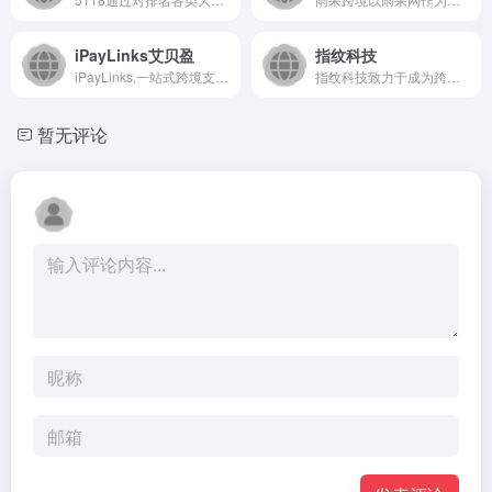
iPayLinks艾贝盈
指纹科技
iPayLinks,一站式跨境支付,跨境电商收款平台.您贴心的全球支付伙伴,为全球顶尖航旅企业,品牌电商,数字娱乐等客户提供一站式跨境收付款解决方案，便捷快速，安全合规。
指纹科技致力于成为跨境柔性供应链领域的领导者，指纹定制旗下拥有HICUSTOM柔性供应链托管服务平台，专注为卖家提供一站式供应链解决方案：涵盖选品、设计、生产、物流、售后等环节，助力卖家低成本实现一件起订、一天上新、48小时发货的小单快反模式，降低运营难度。
暂无评论