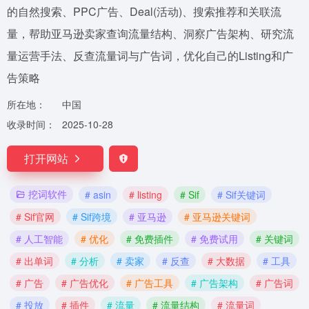
的自然搜索、PPC广告、Deal(活动)、搜索推荐和关联流
量，帮助亚马逊卖家查询流量结构、洞察广告架构、研究流
量运营手法、反查流量词与广告词，优化自己的Listing和广
告策略
所在地：
中国
收录时间：
2025-10-28
打开网站
挖词软件
# asin
# listing
# Sif
# Sif关键词
# Sif官网
# Sif跨境
# 亚马逊
# 亚马逊关键词
# 人工智能
# 优化
# 免费插件
# 免费试用
# 关键词
# 出单词
# 分析
# 卖家
# 反查
# 大数据
# 工具
# 广告
# 广告优化
# 广告工具
# 广告架构
# 广告词
# 投放
# 插件
# 流量
# 流量结构
# 流量词