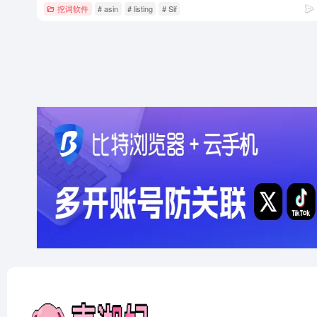
挖词软件
# asin
# listing
# Sif