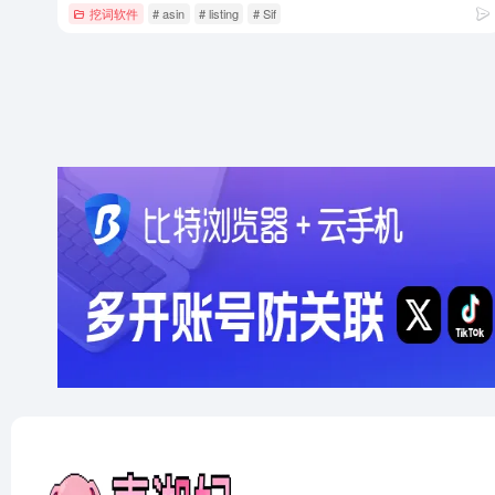
挖词软件
# asin
# listing
# Sif