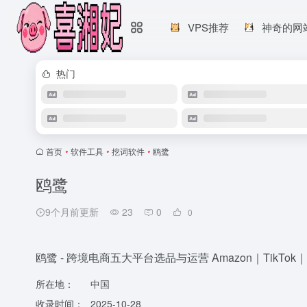
VPS推荐
神奇的网
热门
首页
•
软件工具
•
挖词软件
•
鸥鹭
鸥鹭
9个月前更新
23
0
0
鸥鹭 - 跨境电商五大平台选品与运营 Amazon｜TikTok｜T
所在地：
中国
收录时间：
2025-10-28