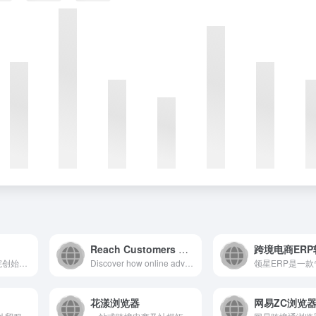
Reach Customers & Sell More with Online Advertising
跨境电商ER
赢商荟跨境电商学院创始人老魏，资深跨境电商卖家，以分享亚马逊运营干货而享有盛誉。 老魏拥有17年外贸经验，至今已累计撰写超过2000篇文章，覆盖了超过1400万人次。他的线下亚马逊课程吸引了28000名学员的参与，特别是2017年推出的《亚马逊精英卖家孵化营》更是备受好评，老学员转介绍率高达80%。这个孵化营已成功培养了超过3000名亚马逊新手卖家，从零到一的成长。 2018 年公开出版《亚马逊跨境电商运营宝典》 2020年公开出版《增长飞轮:亚马逊跨境电商运营精要》 2023年出版了《增长飞轮2：亚马逊
Discover how online advertising campaign with Google Ads can help grow your business. Reach customers and sell more with our digital advertising platform.
花漾浏览器
网易ZC浏览