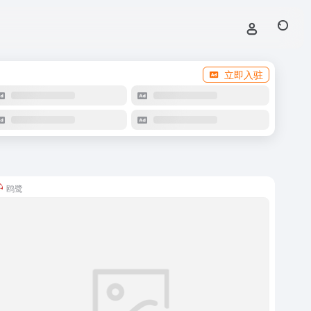
立即入驻
鸥鹭