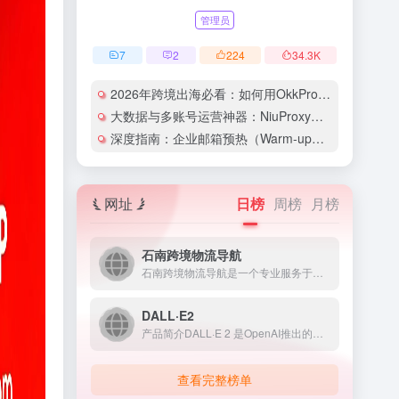
管理员
7
2
224
34.3
K
2026年跨境出海必看：如何用OkkProxy彻底解决网络延迟与IP被封难题？
大数据与多账号运营神器：NiuProxy助力跨境工作室业务高效爆单！
深度指南：企业邮箱预热（Warm-up）的详细技巧与实操策略（含配图）
网址
日榜
周榜
月榜
石南跨境物流导航
石南跨境物流导航是一个专业服务于跨境电商领域的在线工具平台...
DALL·E2
产品简介DALL·E 2 是OpenAI推出的人工智能图像生...
查看完整榜单