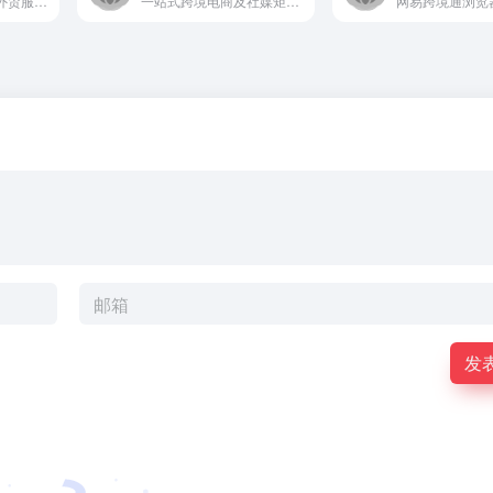
邦阅网-发现真实的外贸服务商，致力于通过知识服务为外贸人寻找真实可信的服务商，通过知识分享，案例分析，营销技巧等为外贸人提供全方位的知识推送服务，让外贸用户在知识获取的同时能了解到服务商的品牌和提供的服务。
一站式跨境电商及社媒矩阵多账号安全运营必备平台.提供花漾指纹浏览器,可多账号防关联,海外加速;提供花漾TikTok店铺达人与私域系统,一键自动批量邀约达人,海量建联达人与买家;提供花漾KOL私域系统,实现TikTok KOL全方位管理与邀约建联的解决方案.
发