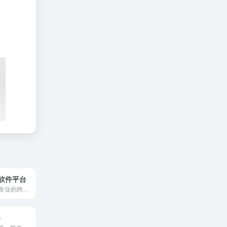
P软件平台
领星ERP是一款专业的跨境电商亚马逊ERP系统,领星跨境ERP致力于帮助亚马逊卖家增效降本,提高效率.领星跨境电商ERP系统致力从运营,供应链,财务等多个模块出发提供精细化运营和业财一体化的解决方案.
器