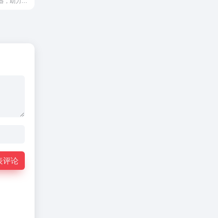
网易跨境通浏览器，助力跨境卖家高速安全出海掘金。
表评论