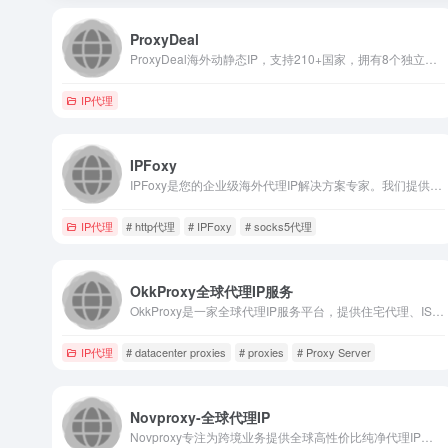
ProxyDeal
ProxyDeal海外动静态IP，支持210+国家，拥有8个独立池子，针对于每个客户进行不同的选择，确保每个客户都能体验到最极致的体验
IP代理
IPFoxy
IPFoxy是您的企业级海外代理IP解决方案专家。我们提供全面的代理IP类型，包括动态代理IP、静态代理IP以及支持IPv4和IPv6的代理。我们的HTTP和SOCKS5代理以优质、稳定和安全著称，已经赢得了全球知名品牌的信赖。立即体验我们的免费试用服务，感受IPFoxy带来的无缝网络访问和数据保护优势。
IP代理
# http代理
# IPFoxy
# socks5代理
OkkProxy全球代理IP服务
OkkProxy是一家全球代理IP服务平台，提供住宅代理、ISP代理和数据中心代理，广泛应用于数据采集、SEO监控、广告验证、社媒运营及跨境电商等场景，帮助用户实现高效、安全、稳定的网络数据访问与自动化操作。
IP代理
# datacenter proxies
# proxies
# Proxy Server
Novproxy-全球代理IP
Novproxy专注为跨境业务提供全球高性价比纯净代理IP，涵盖静态独享IPv4/IPv6、静态住宅ISP、动态住宅等全类型。