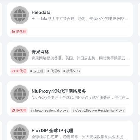
Helodata
Helodata 致力于打造合规、稳定、规模化的代理 IP 网络，让 AI 训练、数据采集、广告核查、市场情报等业务在全球任意角落都能拿到真实、干净的数据。
IP代理
青果网络
青果网络提供香港、美国、韩国云主机，同时携手腾讯云、天翼云助力企业上云；云电脑、拨号VPS和动态代理IP为大数据赋能；高防服务器租用与托管为企业安全保驾护航；大带宽与机柜业务加速网络访问。
IP代理
# 云主机
# 代理ip
# 拨号VPS
NiuProxy全球代理网络服务
NiuProxy是专注于全球代理IP基础设施的服务商，提供住宅代理、ISP代理及数据中心代理，适用于网页抓取、SEO分析、电商调研、社交媒体自动化与多账号管理，为跨境业务提供稳定可靠的数据连接能力。
IP代理
# cheap residential proxy
# Cost-Effective Residential Proxy
# Globa
FluxISP 全球 IP 代理
全球纯净住宅 IP， 稳定可靠，为大规模数据采集业务提供可靠选择：覆盖全球地区，精准数据获取，安全高效增长。