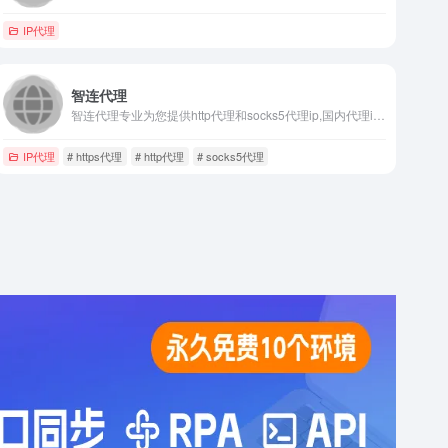
IP代理
智连代理
智连代理专业为您提供http代理和socks5代理ip,国内代理ip,专业提供高性价比的HTTP代理IP,提供不限量套餐,隧道代理,流量代理等各类方式,满足不同的用户需求,让用户更低成本的,创造更大的价值,代理IP是您发展爬虫、大数据事业的最佳帮手！
IP代理
# https代理
# http代理
# socks5代理