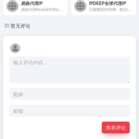
易路代理IP
IPDEEP全球代理IP
易路代理Socks5代理ip池,海外代理服务器高匿干净独享动态住宅代理ip购买,易路代理采用国际运营商自有纯净机房固定IPS数据中心IP,全球高速S5节点欧美长效静态IP,稳定在线
注册赠送200MB，静态IP低至$1.5/月，动态低至$0.5/GB，200+国家，3000万IP池资源，独享原生纯净住宅IP，高速稳定低延迟。
暂无评论
发表评论