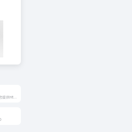
智连代理专业为您提供http代理和socks5代理ip,国内代理ip,专业提供高性价比的HTTP代理IP,提供不限量套餐,隧道代理,流量代理等各类方式,满足不同的用户需求,让用户更低成本的,创造更大的价值,代理IP是您发展爬虫、大数据事业的最佳帮手！
D