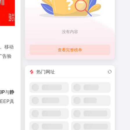
没有内容
、
移动
查看完整榜单
广告验
热门网址
IP
与
静
EEP具