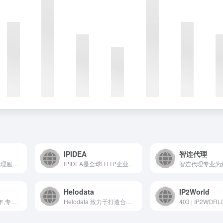
IPIDEA
智连代理
花生代理是动态ip代理服务器提供商，拥有全国城市高匿名静态ip动态ip，随机拨号一键更换，支持PC、iOS、安卓，高效稳定免费试用，自动换iP代理软件首选花生代理
IPIDEA是全球HTTP企业级代理IP服务方案提供商!为客户提供全球海外代理IP,全球HTTP代理,socks5代理ip,代理IP,代理IP,住宅代理IP,在线代理,海外在线代理,HTTP代理,动态代理IP,静态代理IP,在线代理IP,住宅代理IP,国外代理IP,国外代理IP,国外在线代理IP等代理IP服务,拥有全球220+国家地区的私有住宅IP资源,满足您代理IP的需求。
Helodata
IP2World
快代理创立于2013年,专注为企业和开发者提供高品质的国内外HTTP代理IP云服务十余年,每日去重ip超百万个,提供使用IP代理服务完备的API接口和SaaS平台,赋能于需要大量使用IP代理来实现大规模公共数据采集的场景,企业IP代理服务认准快代理。
Helodata 致力于打造合规、稳定、规模化的代理 IP 网络，让 AI 训练、数据采集、广告核查、市场情报等业务在全球任意角落都能拿到真实、干净的数据。
403 | IP2WORL