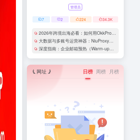
管理员
7
2
224
34.3
K
2026年跨境出海必看：如何用OkkProxy彻底解决网络延迟与IP被封难题？
大数据与多账号运营神器：NiuProxy助力跨境工作室业务高效爆单！
深度指南：企业邮箱预热（Warm-up）的详细技巧与实操策略（含配图）
网址
日榜
周榜
月榜