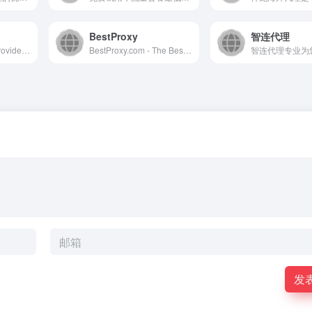
BestProxy
智连代理
ProxyDeal Proxy Provide &amp; Service to Web Data
BestProxy.com - The Best Residential Proxies, Flexible Rotating Residential Proxies, and Unlimited Residential Proxies ,80M+ Residential Proxy IPs from 195 Countries
发