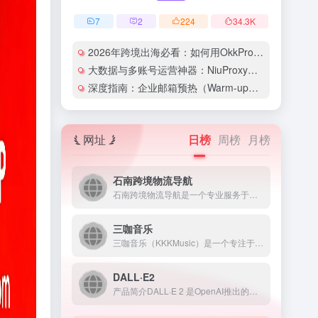
7
2
224
34.3
K
2026年跨境出海必看：如何用OkkProxy彻底解决网络延迟与IP被封难题？
大数据与多账号运营神器：NiuProxy助力跨境工作室业务高效爆单！
深度指南：企业邮箱预热（Warm-up）的详细技巧与实操策略（含配图）
网址
日榜
周榜
月榜
石南跨境物流导航
石南跨境物流导航是一个专业服务于跨境电商领域的在线工具平台...
三咖音乐
三咖音乐（KKKMusic）是一个专注于AI音乐生成与创作的...
DALL·E2
产品简介DALL·E 2 是OpenAI推出的人工智能图像生...