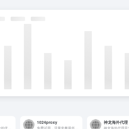
1024proxy
神龙海外代理
携趣网络是一家专业的优质HTTP动静态ip代理服务商,提供长效ip代理,短效ip代理,手机ip代理,S5代理ip,翼云、云主机、云服务器等,产品低延迟高可用,稳定可靠,全国优质高速在线ip代理提供商,企业级用户首选方案！
免费试用，流量套餐最低$0.49/GB，独立IP池，每日更新10w+ips，提供低价优质IP