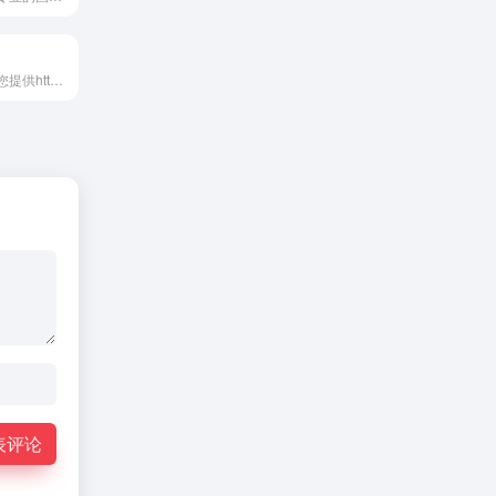
智连代理专业为您提供http代理和socks5代理ip,国内代理ip,专业提供高性价比的HTTP代理IP,提供不限量套餐,隧道代理,流量代理等各类方式,满足不同的用户需求,让用户更低成本的,创造更大的价值,代理IP是您发展爬虫、大数据事业的最佳帮手！
表评论