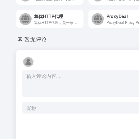
算优HTTP代理
ProxyDeal
算优HTTP代理，是一家专业提供HTTP代理,爬虫HTTP代理IP的服务商，提供最新的HTTP代理、爬虫代理、高匿名代理、长效代理、短效HTTP代理等服务，采用隧道代理、住宅IP、搭建在线代理IP，助力爬虫及大数据检索。
暂无评论