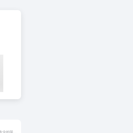
神龙海外代理是专业的国外ip代理服务商,拥有海量国外家庭ip,24小时去重,ip可用率达99%,提供http代理、socks代理、动态ip代理等国外ip代理,在线网页或软件一键切换更改ip,可免费在线试用，代理ip就选神龙海外代理.