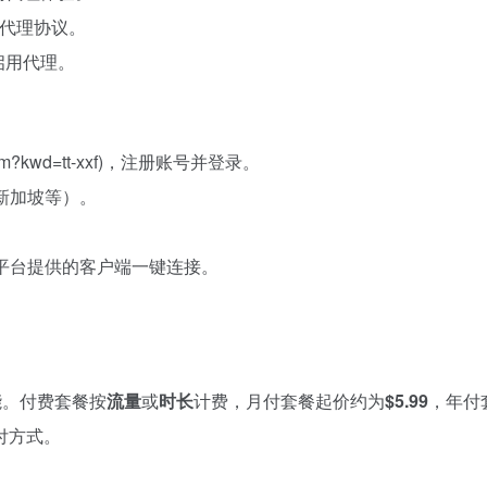
常见代理协议。
启用代理。
oxy.com?kwd=tt-xxf)，注册账号并登录。
新加坡等）。
用平台提供的客户端一键连接。
能。付费套餐按
流量
或
时长
计费，月付套餐起价约为
$5.99
，年付
付方式。