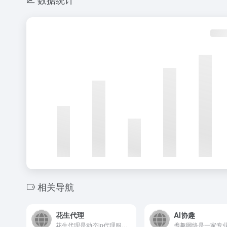
相关导航
花生代理
AI协趣
花生代理是动态ip代理服务器提供商，拥有全国城市高匿名静态ip动态ip，随机拨号一键更换，支持PC、iOS、安卓，高效稳定免费试用，自动换iP代理软件首选花生代理