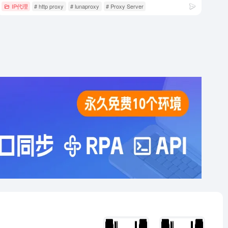
IP代理
# http proxy
# lunaproxy
# Proxy Server