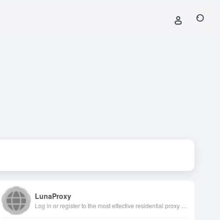
LunaProxy
Log in or register to the most effective residential proxy network dashboard. High quality,location targeting and low error rates. Use lunaproxy now!