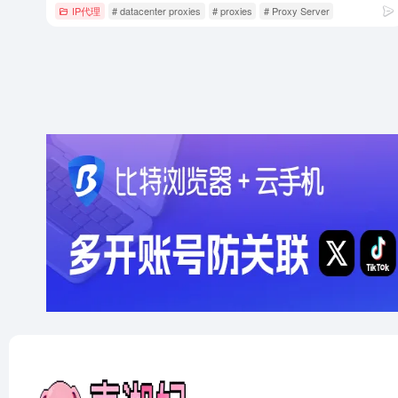
IP代理
# datacenter proxies
# proxies
# Proxy Server