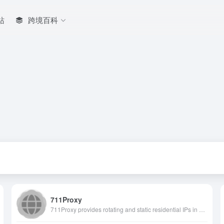
站
跨境百科
711Proxy
711Proxy provides rotating and static residential IPs in 200 countries around the world, with an ultra-high utilization rate, stable online, and high degree of privacy, which can meet all the needs of enterprises.