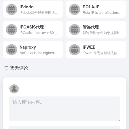
IPdodo
ROLA-IP
IPdodo是全球专线网络服务商，提供国外静态IP代理服务和海外专线网络，合规获取180+地区独享原生IP资源，适配各种海外业务场景，欢迎注册IPdodo获取使用。
Rola-IP is a professional global IP proxy provider. Support HTTP/HTTPS/Socks5 Proxy, Rotating Proxy and Static Proxy, Residential IP, data center IP, Sneaker proxy, IPv6 Proxy. Support Android/IOS/Windwos/Mac access, Unlimited concurrency, Fast and stable Proxy
IPOASIS代理
智连代理
IPOasis offers over 80 millions+ residential proxies from over 195 global locations at the most affordable prices.
智连代理专业为您提供http代理和socks5代理ip,国内代理ip,专业提供高性价比的HTTP代理IP,提供不限量套餐,隧道代理,流量代理等各类方式,满足不同的用户需求,让用户更低成本的,创造更大的价值,代理IP是您发展爬虫、大数据事业的最佳帮手！
Naproxy
IPWEB
NaProxy is the highest quality proxy with over 90 million IPs in over 200 countries worldwide. NaProxy provides residential Ip resource services at the cheapest price!
IPweb 作为全球领先的IP代理服务商，提供多样化的IP解决方案，包括静态代理IP、住宅代理IP、数据中心代理IP以及特定地区如美国的代理IP。我们致力于为全球客户提供安全、可靠且高效的IP服务，满足您在数据安全、网络匿名、内容访问及市场研究等多个领域的需求。
暂无评论