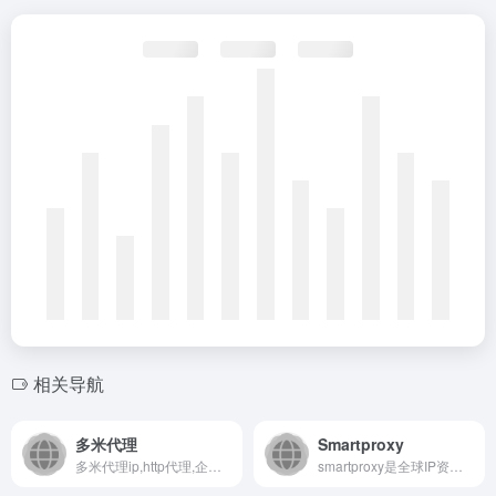
相关导航
多米代理
Smartproxy
多米代理ip,http代理,企业级http代理ip服务商,提供国内代理ip,http代理,ip代理,http代理ip,socks5代理ip,动态ip代理,免费代理ip,隧道代理ip,长效代理ip,短效ip代理,代理服务器,在线代理ip,爬虫代理ip,为大数据产业发展提供有力的支持！
smartproxy是全球IP资源服务商，整合海外住宅IP，支持HTTP/SOCKS5协议，自定义州/IP时效/城市，适用于数据采集、问卷调查、品牌保护、跨境电商等应用场景，价格便宜，可根据业务定制合适的解决方案。