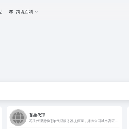
站
跨境百科
花生代理
花生代理是动态ip代理服务器提供商，拥有全国城市高匿名静态ip动态ip，随机拨号一键更换，支持PC、iOS、安卓，高效稳定免费试用，自动换iP代理软件首选花生代理