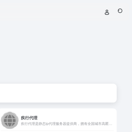
疾行代理
疾行代理是静态ip代理服务器提供商，拥有全国城市高匿名静态ip，随机拨号一键更换，支持PC、iOS、安卓，高效稳定免费试用，自动换iP代理软件首选疾行代理