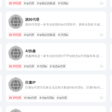
IP代理
# ip代理
# ip地址切换器
# 代理ip
跳转代理
跳转代理是一款专业的国内ip代理软件。拥有全国各大城市高匿名静态ip动态ip，支持PC、安卓iOS等多端设备。高效稳定免费试用，一键更换IP，可自动换iP。修改IP代理软件首选跳转代理。
IP代理
# ip代理
# ip地址切换器
# 代理ip
AI协趣
携趣网络是一家专业的优质HTTP动静态ip代理服务商,提供长效ip代理,短效ip代理,手机ip代理,S5代理ip,翼云、云主机、云服务器等,产品低延迟高可用,稳定可靠,全国优质高速在线ip代理提供商,企业级用户首选方案！
IP代理
# ip代理
# 代理ip
# 动态ip代理
巨量IP
巨量ip代理为百家企业定制大数据http代理ip，巨量http代理有全国不限量动态ip代理/高匿http代理ip/socks5代理/长效静态代理ip/隧道代理等产品，完善的api和sdk赋能大数据爬虫，巨量代理企业首选。
IP代理
# http代理
# http代理ip
# ip代理