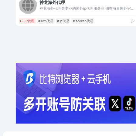
神龙海外代理
神龙海外代理是专业的国外ip代理服务商,拥有海量国外家庭ip,24小时去重,ip可用率达99%,提供http代理、socks代理、动态ip代理等国外ip代理,在线网页或软件一键切换更改ip,可免费在线试用，代理ip就选神龙海外代理.
IP代理
# http代理
# ip代理
# socks5代理