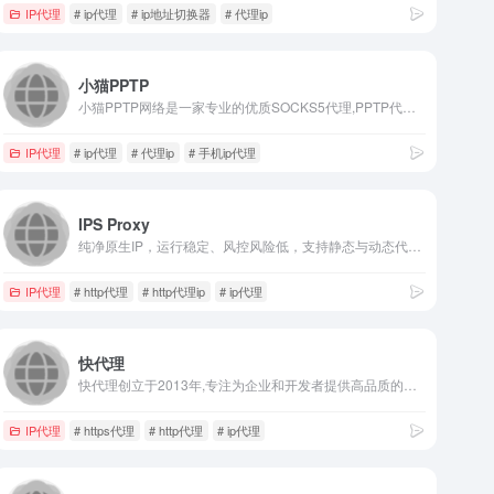
IP代理
# ip代理
# ip地址切换器
# 代理ip
小猫PPTP
小猫PPTP网络是一家专业的优质SOCKS5代理,PPTP代理，L2TP代理，SSTP代理，静态ip代理服务商,提供长效ip代理,手机ip代理,S5代理ip,云IP，住宅IP等,产品低延迟低,稳定可靠,全国优质高速在线ip代理提供商,企业级用户首选方案！
IP代理
# ip代理
# 代理ip
# 手机ip代理
IPS Proxy
纯净原生IP，运行稳定、风控风险低，支持静态与动态代理IP方案，适用于跨境电商、社媒运营、广告核验及数据采集等业务场景。
IP代理
# http代理
# http代理ip
# ip代理
快代理
快代理创立于2013年,专注为企业和开发者提供高品质的国内外HTTP代理IP云服务十余年,每日去重ip超百万个,提供使用IP代理服务完备的API接口和SaaS平台,赋能于需要大量使用IP代理来实现大规模公共数据采集的场景,企业IP代理服务认准快代理。
IP代理
# https代理
# http代理
# ip代理