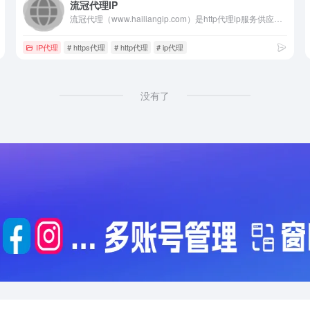
流冠代理IP
流冠代理（www.hailiangip.com）是http代理ip服务供应商，拥有千万级独立ip池，覆盖300多城市，低延迟高可用率稳定专业！爬虫代理,网页代理ip,企业级代理ip,socks5代理,电脑换ip,https代理,私密代理ip,免费代理ip,独享代理ip,在线代理,代理服务器等!
IP代理
# https代理
# http代理
# ip代理
没有了