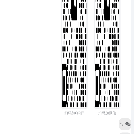
扫码加QQ群
扫码加微信
">