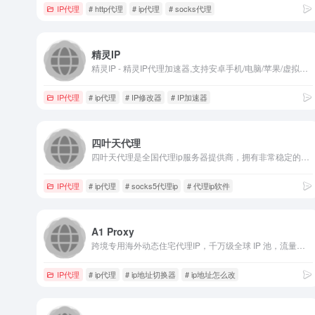
IP代理
# http代理
# ip代理
# socks代理
精灵IP
精灵IP - 精灵IP代理加速器,支持安卓手机/电脑/苹果/虚拟机/模拟器/ROS软路由代理IP,PPTP拨号,静态动态IP代理,IP修改器,换IP软件认准精灵IP官网免费试用「Jinglingip.Cn」
IP代理
# ip代理
# IP修改器
# IP加速器
四叶天代理
四叶天代理是全国代理ip服务器提供商，拥有非常稳定的动态代理ip和成熟的socks5代理ip技术，常年为客户提供优质的代理ip软件和代理ip服务！产品低延迟高可用，稳定可靠，全国自建机房海量IP，企业级用户在线代理ip首选方案！
IP代理
# ip代理
# socks5代理ip
# 代理ip软件
A1 Proxy
跨境专用海外动态住宅代理IP，千万级全球 IP 池，流量套餐低至 1$/G，性价比拉满。
IP代理
# ip代理
# ip地址切换器
# ip地址怎么改