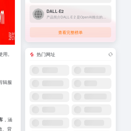
DALL·E2
产品简介DALL·E 2 是OpenAI推出的人工智能图像生...
查看完整榜单
使用。
热门网址
剪辑服
库
，涵
效、背