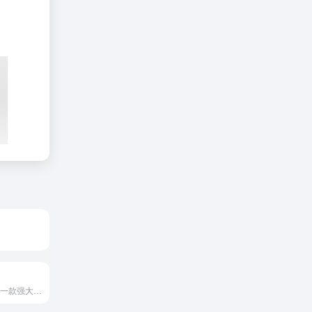
会声会影2023是一款强大的视频剪辑软件，具有多种的视频编辑功能和制作动画效果。作为一款优质是视频剪辑软件，中文官网提供会声会影2023版本的下载，让大家拥有优质的视频剪辑体验！