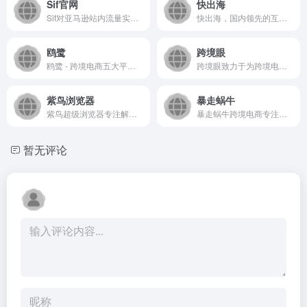
Sif官网
快出海
Sif对亚马逊站内流量实现无死角全覆盖，精准查询每个产品的自然搜索、PPC广告、Deal(活动)、搜索推荐和关联流量，帮助亚马逊卖家查询流量结构、洞察广告架构、研究流量运营手法、反查流量词与广告词，优化自己的Listing和广告策略
快出海，国内领先的互联网出海合作平台。通过整合行业优质的产品资源，内容资源及服务资源，为国内企业出海提供全方位支持，助力国内品牌走向全球。
鸥鹭
跨境眼
鸥鹭 - 跨境电商五大平台选品与运营 Amazon｜TikTok｜TEMU｜SHEIN｜Shopify
跨境眼致力于为跨境电商卖家提供一个优质的跨境电商平台，实时的给跨境电商卖家带来高质量的跨境物流公司，跨境电商活动，跨境电商资讯，跨境电商直播等内容服务。
紫鸟浏览器
暴走蜗牛
紫鸟超级浏览器专注解决TikTok Shop、亚马逊、沃尔玛、eBay、Shopee等跨境电商账号安全管理问题,为Amazon、Wish、eBay、独立站等跨境电商卖家提供专业安全的店铺管理方案,专业技术让店铺安全更简单。
暴走蜗牛跨境电商专注中小企业跨境出海。公司成立于2019年,同年11月，进入Shopee大卖行列,自营Shopee店铺一-直保持女装类目前三名，单店营业额6000万新台币。2020年初,孵化Shopee自媒体干货领域大IP-虾皮运营日记公众号;2021年初,制作了业内首张“shopee运营地图”,同年7月,出版第一本以TOP卖家视角编写的书 《Shopee卖家实战指南》。
暂无评论