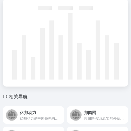
相关导航
亿邦动力
邦阅网
亿邦动力是中国领先的电子商务及产业互联网专业媒体与服务平台...
邦阅网-发现真实的外贸服务商，致力于通过知识服务为外贸人寻找真实可信的服务商，通过知识分享，案例分析，营销技巧等为外贸人提供全方位的知识推送服务，让外贸用户在知识获取的同时能了解到服务商的品牌和提供的服务。