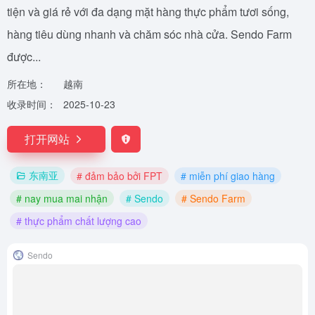
tiện và giá rẻ với đa dạng mặt hàng thực phẩm tươi sống,
hàng tiêu dùng nhanh và chăm sóc nhà cửa. Sendo Farm
được...
所在地：
越南
收录时间：
2025-10-23
打开网站
东南亚
# đảm bảo bởi FPT
# miễn phí giao hàng
# nay mua mai nhận
# Sendo
# Sendo Farm
# thực phẩm chất lượng cao
Sendo