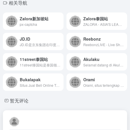
相关导航
Zalora新加坡站
Zalora泰国站
px-captcha
ZALORA - ASIA'S LEADING ONLINE FASHION DESTINATION
JD.ID
Reebonz
JD.ID是京东集团在印度尼西亚设立的电商平台，提供全品类商...
ReebonzLIVE - Live Shopping Entertainment
11street泰国站
Akulaku
11street泰国站是泰国领先的综合性电商平台，为消费者和...
Selamat datang di Akulaku! Kami adalah perusahaan fintech terdepan yang menyediakan layanan pembayaran cicilan, pinjaman tunai, dan lain lain. Nikmati belanja tanpa beban dan opsi pembayaran yang fleksibel dengan Akulaku.
Bukalapak
Orami
Situs Jual Beli Online Terpercaya di Indonesia. Belanja Online Murah, Aman dan Nyaman dari Jutaan Toko Online Pelapak Bukalapak Garansi Uang Kembali
Orami, situs terlengkap untuk para Mom&#x27;s mulai dari belanja perlengkapan bayi, kebutuhan Ibu hamil &amp; menyusui hingga ribuan artikel seputar parenting
暂无评论