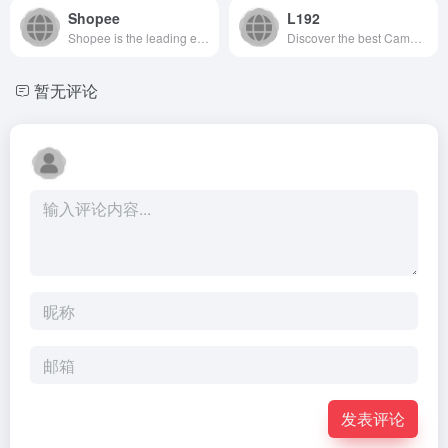
Shopee
L192
Shopee is the leading e-commerce online shopping platform in Southeast Asia and Taiwan. It provides customers with an easy, secure and fast online shopping experience through strong payment and logistical support. Shopee has a wide selection of product categories ranging from consumer electronics to home &amp; living, health &amp; beauty, baby &amp; toys, fashion and fitness equipment.
Discover the best Cambodia online shopping platform featuring a vast collection of products, fast delivery, and reliable service. Shop with confidence and convenience for all your needs
暂无评论
发表评论