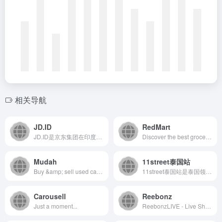
相关导航
JD.ID
RedMart
JD.ID是京东集团在印度尼西亚设立的电商平台，提供全品类商...
Discover the best grocery deals and a wide selection of fresh food and daily necessities with RedMart on Lazada Singapore. Order your groceries online and have them conveniently delivered to your doorstep.
Mudah
11street泰国站
Buy &amp; sell used cars &amp; motorcycles, rent/sell property, find mobile phones for sale, or look for jobs online. Sell faster for FREE. Find the best deals now.
11street泰国站是泰国领先的综合性电商平台，为消费者和...
Carousell
Reebonz
Just a moment...
ReebonzLIVE - Live Shopping Entertainment