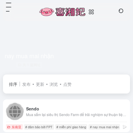
nay mua mai nhận
共 1 篇网址
排序
发布
更新
浏览
点赞
Sendo
Mua sắm tại siêu thị Sendo Farm để trải nghiệm sự thuận tiện và giá rẻ với đa dạng mặt hàng thực phẩm tươi sống, hàng tiêu dùng nhanh và chăm sóc nhà cửa. Sendo Farm được bảo trợ bởi FPT. Nay mua, mai nhận tại điểm nhận hàng gần bạn. Miễn phí vận chuyển. Hoàn tiền khi sản phẩm lỗi.
东南亚
# đảm bảo bởi FPT
# miễn phí giao hàng
# nay mua mai nhận