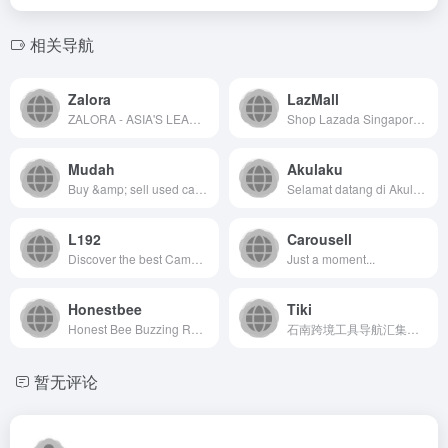
相关导航
Zalora
LazMall
ZALORA - ASIA'S LEADING ONLINE FASHION DESTINATION
Shop Lazada Singapore for better price on electronics, fashion, groceries &amp; more. Enjoy LazMall, RedMart, fast &amp; free shipping, plus COD. Effortless online shopping starts here!
Mudah
Akulaku
Buy &amp; sell used cars &amp; motorcycles, rent/sell property, find mobile phones for sale, or look for jobs online. Sell faster for FREE. Find the best deals now.
Selamat datang di Akulaku! Kami adalah perusahaan fintech terdepan yang menyediakan layanan pembayaran cicilan, pinjaman tunai, dan lain lain. Nikmati belanja tanpa beban dan opsi pembayaran yang fleksibel dengan Akulaku.
L192
Carousell
Discover the best Cambodia online shopping platform featuring a vast collection of products, fast delivery, and reliable service. Shop with confidence and convenience for all your needs
Just a moment...
Honestbee
Tiki
Honest Bee Buzzing Recommendations
石南跨境工具导航汇集全球主流跨境电商平台（Amazon、eBay、Shopee、Lazada、SHEIN等）、社媒推广工具（TikTok、Facebook、Google等）、选品挖词软件、ERP系统、AI办公、建站服务、收款支付、税务合规、快递物流、营销推广、翻译视频工具、VAT注册、知识产权、电商培训、展会活动等核心工具与服务，是跨境卖家的一站式资源导航平台。
暂无评论