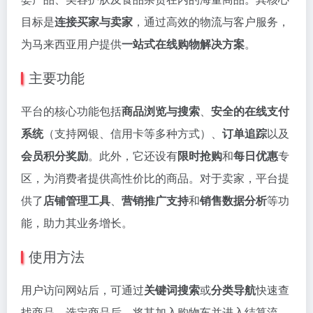
目标是
连接买家与卖家
，通过高效的物流与客户服务，
为马来西亚用户提供
一站式在线购物解决方案
。
主要功能
平台的核心功能包括
商品浏览与搜索
、
安全的在线支付
系统
（支持网银、信用卡等多种方式）、
订单追踪
以及
会员积分奖励
。此外，它还设有
限时抢购
和
每日优惠
专
区，为消费者提供高性价比的商品。对于卖家，平台提
供了
店铺管理工具
、
营销推广支持
和
销售数据分析
等功
能，助力其业务增长。
使用方法
用户访问网站后，可通过
关键词搜索
或
分类导航
快速查
找商品。选定商品后，将其加入购物车并进入结算流