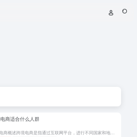
境电商适合什么人群
跨境电商概述跨境电商是指通过互联网平台，进行不同国家和地区之间的商业交易，它不仅包括商品的销售，还包括服务的提供。随着全球化的加速，跨境电商市场的发展不断壮大。以往，贸易往往局限于国与国之间的实体交易...