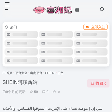
热门
立即入驻
首页
•
平台大全
•
电商平台
•
SHEIN
•
正文
SHEIN阿联酋站
收藏
0
9个月前更新
59
0
0
شي إن | موضة نساء على الإنترنت | تسوقوا الفساتين، والأحذية