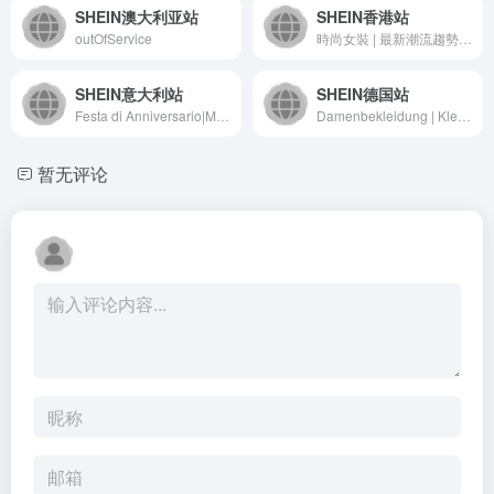
SHEIN澳大利亚站
SHEIN香港站
outOfService
時尚女裝 | 最新潮流趨勢 | SHEIN香港
SHEIN意大利站
SHEIN德国站
Festa di Anniversario|Moda donna, uomo e bambini, articoli per casa e tanto altro | SHEIN ITALIA
Damenbekleidung | Kleidung &amp; Fashion | SHEIN Deutschland
暂无评论