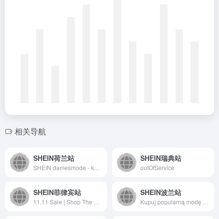
相关导航
SHEIN荷兰站
SHEIN瑞典站
SHEIN damesmode - koop de nieuwste trends|SHEIN Nederland
outOfService
SHEIN菲律宾站
SHEIN波兰站
11.11 Sale | Shop The Latest Styles | Fashion Clothes for Women, Men &amp; Kids Online | SHEIN Philippines
Kupuj popularną modę damską | Odzież damska | SHEIN Polska