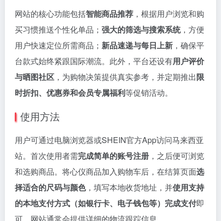
网站的核心功能包括
智能商品推荐
，根据用户浏览和购
买习惯推送个性化单品；
强大的筛选与搜索系统
，方便
用户快速定位所需商品；
新品速递与每日上新
，确保平
台款式始终紧跟国际潮流。此外，平台还设有
用户评价
与晒图社区
，为购物决策提供真实参考，并定期推出
限
时折扣、优惠券和会员专属福利
等促销活动。
使用方法
用户可通过电脑浏览器或SHEIN官方App访问马来西亚
站。首次使用者需
完成简单的账号注册
，之后便可浏览
和选购商品。将心仪商品加入购物车后，在结算页面
选
择适合的尺码与颜色
，填写本地收货地址，并
使用支持
的本地支付方式（如银行卡、电子钱包等）完成支付
即
可。网站通常会提供详细的物流跟踪信息。