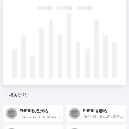
相关导航
SHEIN以色列站
SHEIN香港站
קנו אופנה טרנדית לנשים אונליין | SHEIN ישראל
時尚女裝 | 最新潮流趨勢 | SHEIN香港