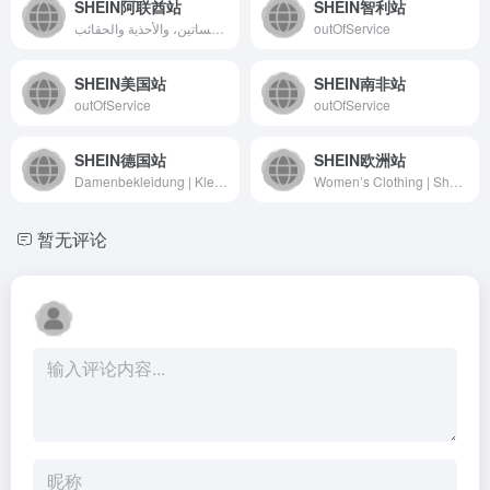
SHEIN阿联酋站
SHEIN智利站
شي إن | موضة نساء على الإنترنت | تسوقوا الفساتين، والأحذية والحقائب
outOfService
SHEIN美国站
SHEIN南非站
outOfService
outOfService
SHEIN德国站
SHEIN欧洲站
Damenbekleidung | Kleidung &amp; Fashion | SHEIN Deutschland
Women’s Clothing | Shop Clothes Fashion | SHEIN EUR
暂无评论