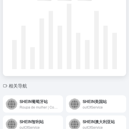
相关导航
SHEIN葡萄牙站
SHEIN美国站
Roupa de mulher | Compre roupa de moda | SHEIN PT
outOfService
SHEIN智利站
SHEIN澳大利亚站
outOfService
outOfService