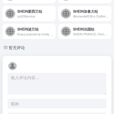
SHEIN新西兰站
SHEIN加拿大站
outOfService
Women&#039;s Clothing , Women Fashion Sale | SHEIN Canada
SHEIN波兰站
SHEIN法国站
Kupuj popularną modę damską | Odzież damska | SHEIN Polska
SHEIN FRANCE | Femme, Enfant, Maison, Homme et plus
暂无评论