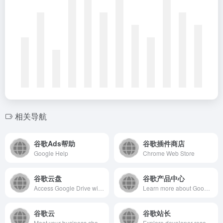
相关导航
谷歌Ads帮助
谷歌插件商店
Google Help
Chrome Web Store
谷歌云盘
谷歌产品中心
Access Google Drive with a Google account (for personal use) or Google Workspace account (for business use).
Learn more about Google. Explore our innovative AI products and services, and discover how we're using technology to help improve lives around the world.
谷歌云
谷歌站长
Meet your business challenges head on with cloud computing services from Google, including data management, hybrid &amp; multi-cloud, and AI &amp; ML.
Explore developer resources, community events, and inspirational stories to help you build smarter and ship faster.