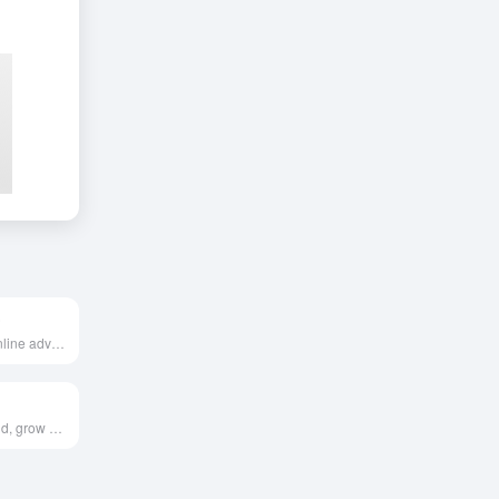
号
Discover how online advertising campaign with Google Ads can help grow your business. Reach customers and sell more with our digital advertising platform.
Helping you build, grow and innovate on the web.