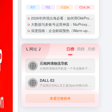
7
2
224
34.3
K
2026年跨境出海必看：如何用OkkProxy彻底解决网络延迟与IP被封难题？
大数据与多账号运营神器：NiuProxy助力跨境工作室业务高效爆单！
深度指南：企业邮箱预热（Warm-up）的详细技巧与实操策略（含配图）
网址
日榜
周榜
月榜
石南跨境物流导航
石南跨境物流导航是一个专业服务于跨境电商领域的在线工具平台...
DALL·E2
产品简介DALL·E 2 是OpenAI推出的人工智能图像生...
查看完整榜单