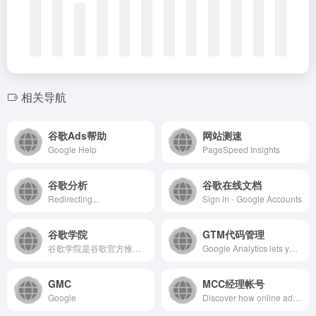
相关导航
谷歌Ads帮助
网站测速
Google Help
PageSpeed Insights
谷歌分析
谷歌在线文档
Redirecting...
Sign in - Google Accounts
谷歌学院
GTM代码管理
谷歌学院是谷歌官方推出的免费在线学习平台，旨在通过系统化课程...
Google Analytics lets you measure your advertising ROI as well as track your Flash, video, and social networking sites and applications.
GMC
MCC经理帐号
Google
Discover how online advertising campaign with Google Ads can help grow your business. Reach customers and sell more with our digital advertising platform.