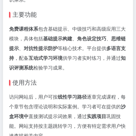
主要功能
免费课程体系
包含基础提示、中级技巧和高级应用三大
模块，具体包括
基础提示构建
、
角色设定技巧
、
思维链
提示
、
对抗性提示防护
等核心技术。平台提供
多语言支
持
，配备
互动式学习环境
供学习者实时练习，并通过
知
识评测系统
检验学习成果。
使用方法
访问网站后，用户可按
线性学习路径
逐章完成课程，每
个章节包含理论说明和实际案例。学习者可在提供的
沙
盒环境中
直接测试提示词效果，通过
实践项目
巩固技
能。网站支持按主题跳转学习，方便有特定需求用户快
速查找相关内容。