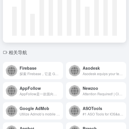
相关导航
Firebase
Asodesk
探索 Firebase，它是 Google 的移动和 Web 应用开发平台，可帮助开发者构建用户钟爱的应用和游戏。
Asodesk equips your team with world-class App Store Optimization, Reply-to-Reviews Automation, and Competitor Research Tools on the App Store &amp; Google Play
AppFollow
Newzoo
AppFollow是一款面向移动应用开发者和营销人员的综合性...
Attention Required! | Cloudflare
Google AdMob
ASOTools
Utilize Admob’s mobile app monetization technology to generate revenue through in-app ads &amp; discover other actionable insights to help your app grow.
#1 ASO Tools for IOS&amp;Android App Store Optimization - ASOTools
Appbot
Branch