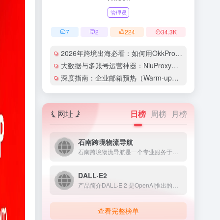
管理员
7
2
224
34.3
K
2026年跨境出海必看：如何用OkkProxy彻底解决网络延迟与IP被封难题？
大数据与多账号运营神器：NiuProxy助力跨境工作室业务高效爆单！
深度指南：企业邮箱预热（Warm-up）的详细技巧与实操策略（含配图）
网址
日榜
周榜
月榜
石南跨境物流导航
石南跨境物流导航是一个专业服务于跨境电商领域的在线工具平台...
DALL·E2
产品简介DALL·E 2 是OpenAI推出的人工智能图像生...
查看完整榜单