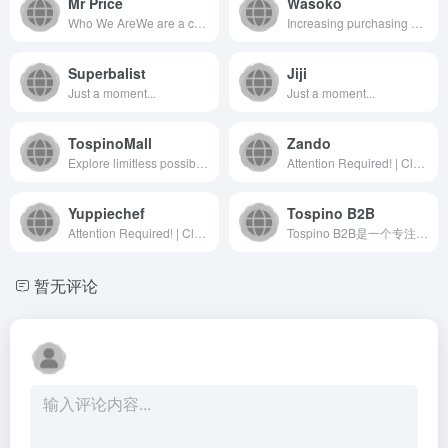
Mr Price
Wasoko
Who We AreWe are a cash-based, omni-channel business obsessed with providing fashion-value offerings to our customers. We operate in the apparel, homeware, sportswear, financial services and telecoms segments, retailing predominantly in South Africa. Learn moreWho
Increasing purchasing power across Africa. Making every retailer thrive, every shopper happy and every community shine! We are Wasoko.
Superbalist
Jiji
Just a moment...
Just a moment...
TospinoMall
Zando
Explore limitless possibilities at Tospino Shopping, your premier online destination in Ghana. From the latest mobile phones to trendy clothing, stylish shoes, and quality bags, we curate a diverse collection to suit every taste. Discover top-notch tools, elegant watches, cutting-edge electronics, premium wigs, and hair products. Elevate your lifestyle with modern home appliances, high-performance computers, and efficient office appliances. Unleash your beauty with luxurious cosmetics and brighten your surroundings with brilliant lighting solutions. We&#x27;ve got you covered with sturdy building materials and reliable hardware. Shop with confidence, embrace convenience, and experience the future of online shopping. Tospino Shopping – where Ghana finds its style and quality
Attention Required! | Cloudflare
Yuppiechef
Tospino B2B
Attention Required! | Cloudflare
Tospino B2B是一个专注于加纳市场的电子商务平台，致...
暂无评论