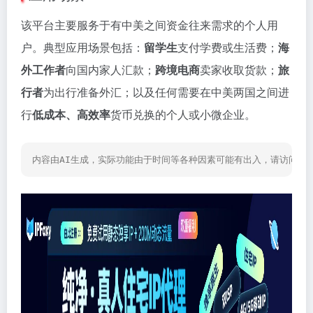
该平台主要服务于有中美之间资金往来需求的个人用
户。典型应用场景包括：
留学生
支付学费或生活费；
海
外工作者
向国内家人汇款；
跨境电商
卖家收取货款；
旅
行者
为出行准备外汇；以及任何需要在中美两国之间进
行
低成本、高效率
货币兑换的个人或小微企业。
内容由AI生成，实际功能由于时间等各种因素可能有出入，请访问网