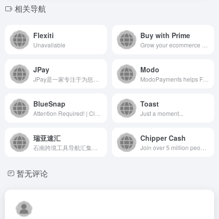
相关导航
Flexiti
Buy with Prime
Unavailable
Grow your ecommerce business by converting shoppers with the Prime badge – offering fast, free delivery and a checkout experience shoppers love.
JPay
Modo
JPay是一家专注于为惩教机构提供安全通讯与金融服务的在线平...
ModoPayments helps Fortune 500 companies reduce payment risk and churn with machine learning–powered orchestration. Our platform simplifies direct connections to banks, processors, and services, offering provider choice, real-time visibility, and strategic control without heavy integrations.
BlueSnap
Toast
Attention Required! | Cloudflare
Just a moment...
瑞亚速汇
Chipper Cash
石南跨境工具导航汇集全球主流跨境电商平台（Amazon、eBay、Shopee、Lazada、SHEIN等）、社媒推广工具（TikTok、Facebook、Google等）、选品挖词软件、ERP系统、AI办公、建站服务、收款支付、税务合规、快递物流、营销推广、翻译视频工具、VAT注册、知识产权、电商培训、展会活动等核心工具与服务，是跨境卖家的一站式资源导航平台。
Join over 5 million people securely sending and receiving money with Chipper Cash. Great app to send and receive money across a number of countries, highly recommended as a money transfer alternative.
暂无评论