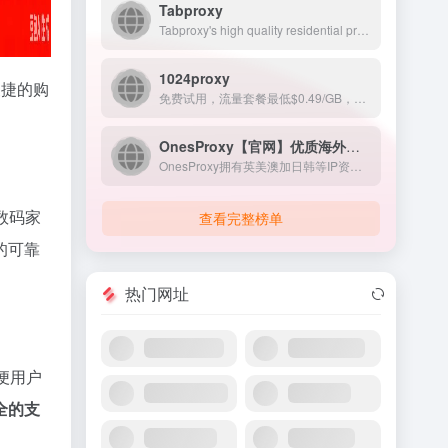
Tabproxy
Tabproxy's high quality residential proxies ensure your online privacy &amp; anonymity! With 200M+ real IP addresses. Best proxy service supporting HTTP/S, Socks5 protocols.
1024proxy
便捷的购
免费试用，流量套餐最低$0.49/GB，独立IP池，每日更新10w+ips，提供低价优质IP
OnesProxy【官网】优质海外原生住宅IP
OnesProxy拥有英美澳加日韩等IP资源,精准覆盖城市级定位,50万+纯净真实海外住宅ISP资源,99.8%稳定运行传输速度更快,静态机房IP代理、静态住宅IP代理、动态住宅IP代理、手机动态IP代理。欢迎在线使用
数码家
查看完整榜单
的可靠
热门网址
便用户
全的支