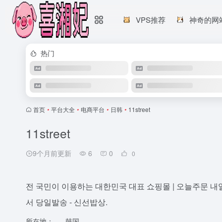
VPS推荐
神奇的网
热门
首页
•
平台大全
•
电商平台
•
日韩
•
11street
11street
9个月前更新
6
0
0
전 국민이 이용하는 대한민국 대표 쇼핑몰 | 오늘주문 내일
서 당일발송 - 신선밥상.
所在地：
韩国