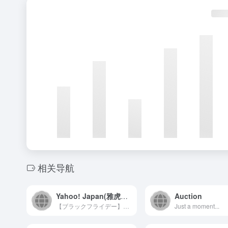
相关导航
Yahoo! Japan(雅虎日本)
Auction
【ブラックフライデー】11/25(火)～30(日) 最大25%戻ってくる！Yahoo!ショッピングは幅広い品ぞろえと、最新のお買い得ネット通販情報が満載のオンラインショッピングモール。PayPay残高も使えてさらにお得！
Just a moment...