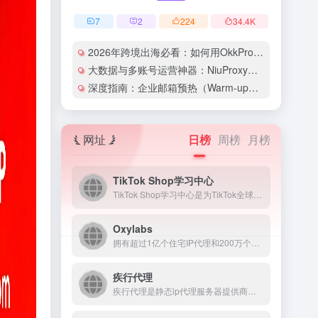
7
2
224
34.4
K
2026年跨境出海必看：如何用OkkProxy彻底解决网络延迟与IP被封难题？
大数据与多账号运营神器：NiuProxy助力跨境工作室业务高效爆单！
深度指南：企业邮箱预热（Warm-up）的详细技巧与实操策略（含配图）
网址
日榜
周榜
月榜
TikTok Shop学习中心
TikTok Shop学习中心是为TikTok全球商家打造的...
Oxylabs
拥有超过1亿个住宅IP代理和200万个数据中心IP代理的最佳稳定代理IP服务提供商！即刻浏览最佳代理站点，大规模网络信息抓取从未如此简单！
疾行代理
疾行代理是静态ip代理服务器提供商，拥有全国城市高匿名静态ip，随机拨号一键更换，支持PC、iOS、安卓，高效稳定免费试用，自动换iP代理软件首选疾行代理