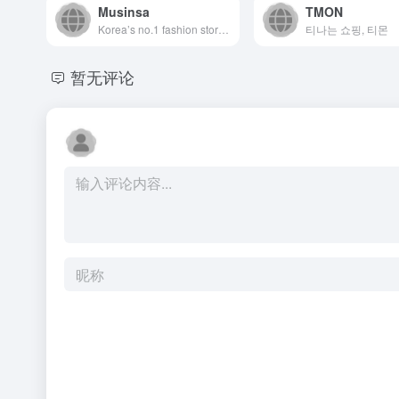
Musinsa
TMON
Korea’s no.1 fashion store. Shop the latest trends from Seoul.
티나는 쇼핑, 티몬
暂无评论