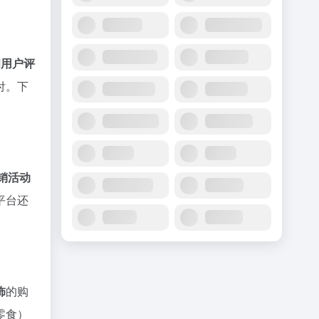
和用户评
付。下
销活动
平台还
饰
的购
零食）