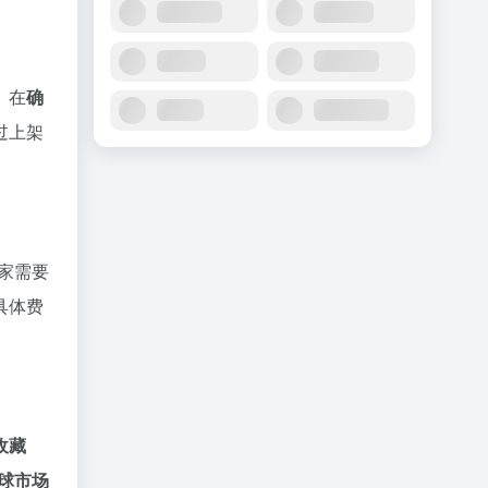
。在
确
过上架
家需要
具体费
收藏
球市场