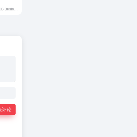
福步外贸论坛(FOB Business Forum) 福步外贸论坛是中国历时20多年的专业外贸论坛，致力于打造实用外贸圈。
表评论