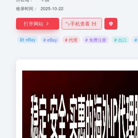
收录时间：
2025-10-22
打开网站
">
手机查看
eBay
# eBay
# 代理
# 免费注册
# 出口
#