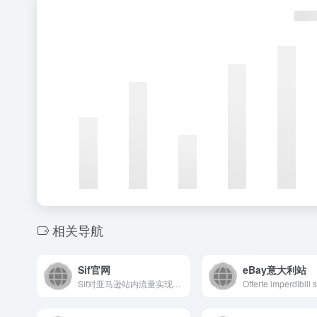
相关导航
Sif官网
eBay意大利站
Sif对亚马逊站内流量实现无死角全覆盖，精准查询每个产品的自然搜索、PPC广告、Deal(活动)、搜索推荐和关联流量，帮助亚马逊卖家查询流量结构、洞察广告架构、研究流量运营手法、反查流量词与广告词，优化自己的Listing和广告策略