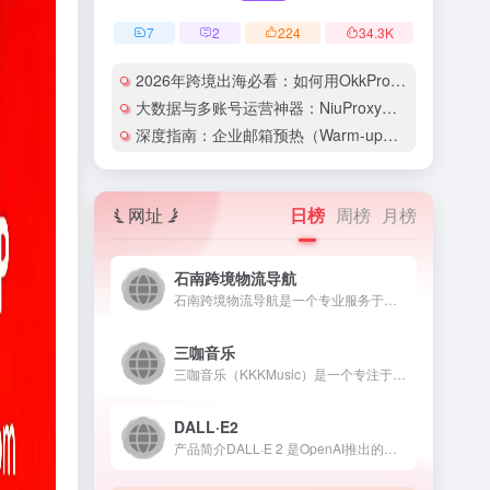
7
2
224
34.3
K
2026年跨境出海必看：如何用OkkProxy彻底解决网络延迟与IP被封难题？
大数据与多账号运营神器：NiuProxy助力跨境工作室业务高效爆单！
深度指南：企业邮箱预热（Warm-up）的详细技巧与实操策略（含配图）
网址
日榜
周榜
月榜
石南跨境物流导航
石南跨境物流导航是一个专业服务于跨境电商领域的在线工具平台...
三咖音乐
三咖音乐（KKKMusic）是一个专注于AI音乐生成与创作的...
DALL·E2
产品简介DALL·E 2 是OpenAI推出的人工智能图像生...