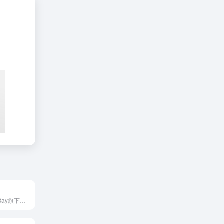
eBay瑞典站是eBay旗下的瑞典本地化电商平台，为个人和企...