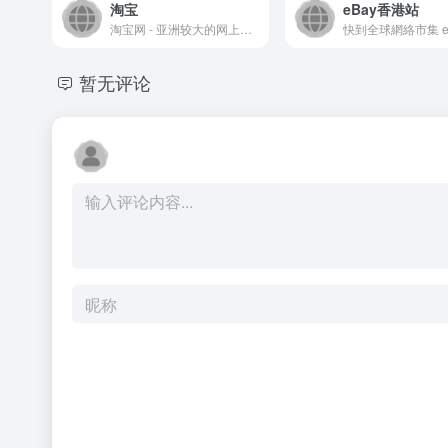
淘宝
eBay香港站
淘宝网 - 亚洲较大的网上交易平台，提供各类服饰、美容、家居、数码、话费/点卡充值… 数亿优质商品，同时提供担保交易(先收货后付款)等安全交易保障服务，并由商家提供退货承诺、破损补寄等消费者保障服务，让你安心享受网上购物乐趣！
暂无评论