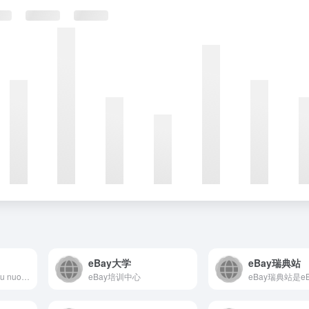
eBay大学
eBay瑞典站
Offerte imperdibili su nuovo, usato e ricondizionato da negozi e venditori privati. Compra e vendi elettronica, videogiochi, collezionismo, accessori auto&amp;moto, arredamento, e tanto altro. eBay. Un’altra storia.
eBay培训中心