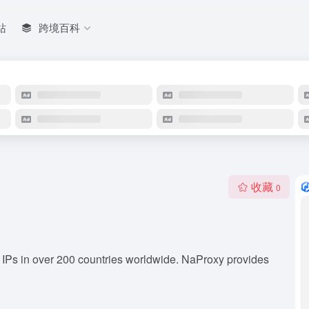
站
跨境百科
收藏
0
on IPs in over 200 countries worldwide. NaProxy provides