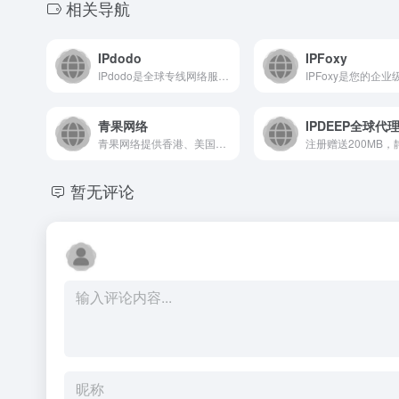
相关导航
IPdodo
IPFoxy
IPdodo是全球专线网络服务商，提供国外静态IP代理服务和海外专线网络，合规获取180+地区独享原生IP资源，适配各种海外业务场景，欢迎注册IPdodo获取使用。
青果网络
IPDEEP全球代理
青果网络提供香港、美国、韩国云主机，同时携手腾讯云、天翼云助力企业上云；云电脑、拨号VPS和动态代理IP为大数据赋能；高防服务器租用与托管为企业安全保驾护航；大带宽与机柜业务加速网络访问。
暂无评论