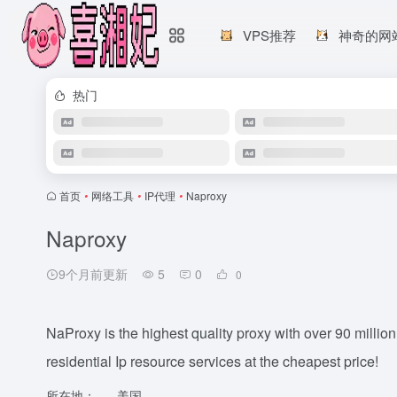
VPS推荐
神奇的网
热门
首页
•
网络工具
•
IP代理
•
Naproxy
Naproxy
9个月前更新
5
0
0
NaProxy is the highest quality proxy with over 90 milli
residential Ip resource services at the cheapest price!
所在地：
美国