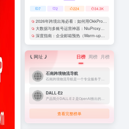
7
2
224
34.3
K
2026年跨境出海必看：如何用OkkProxy彻底解决网络延迟与IP被封难题？
大数据与多账号运营神器：NiuProxy助力跨境工作室业务高效爆单！
深度指南：企业邮箱预热（Warm-up）的详细技巧与实操策略（含配图）
网址
日榜
周榜
月榜
石南跨境物流导航
石南跨境物流导航是一个专业服务于跨境电商领域的在线工具平台...
DALL·E2
产品简介DALL·E 2 是OpenAI推出的人工智能图像生...
查看完整榜单