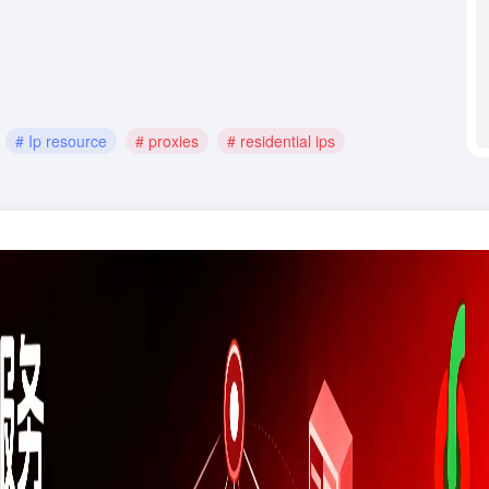
# Ip resource
# proxies
# residential ips