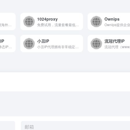
1024proxy
Ownips
IPFoxy是您的企业级海外代理IP解决方案专家。我们提供全面的代理IP类型，包括动态代理IP、静态代理IP以及支持IPv4和IPv6的代理。我们的HTTP和SOCKS5代理以优质、稳定和安全著称，已经赢得了全球知名品牌的信赖。立即体验我们的免费试用服务，感受IPFoxy带来的无缝网络访问和数据保护优势。
免费试用，流量套餐最低$0.49/GB，独立IP池，每日更新10w+ips，提供低价优质IP
IP
小丑IP
流冠代理IP
注册赠送200MB，静态IP低至$1.5/月，动态低至$0.5/GB，200+国家，3000万IP池资源，独享原生纯净住宅IP，高速稳定低延迟。
小丑IP代理拥有非常稳定的动态代理ip和成熟的socks5代理ip技术,常年为客户提供优质的代理ip软件和代理ip服务!随机拨号一键更换,支持PC、iOS、安卓,高效稳定免费试用。