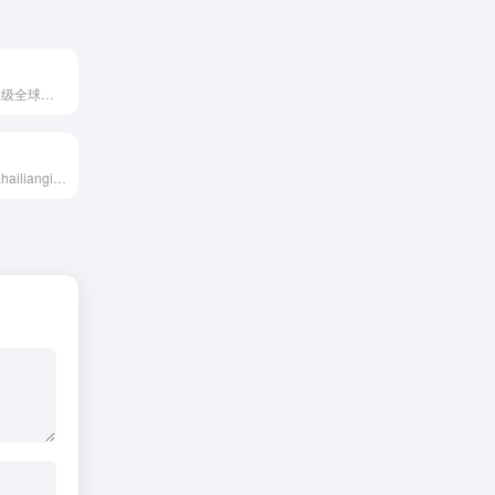
Ownips提供企业级全球静态IP代理一站式解决方案，为用户提供多个地区的静态代理IP,动态代理IP,海外在线代理IP等服务，覆盖全球100+国家地区的海外住宅代理资源.
流冠代理（www.hailiangip.com）是http代理ip服务供应商，拥有千万级独立ip池，覆盖300多城市，低延迟高可用率稳定专业！爬虫代理,网页代理ip,企业级代理ip,socks5代理,电脑换ip,https代理,私密代理ip,免费代理ip,独享代理ip,在线代理,代理服务器等!