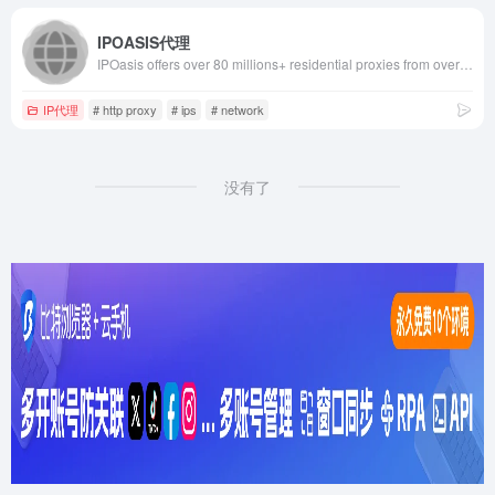
IPOASIS代理
IPOasis offers over 80 millions+ residential proxies from over 195 global locations at the most affordable prices.
IP代理
# http proxy
# ips
# network
没有了