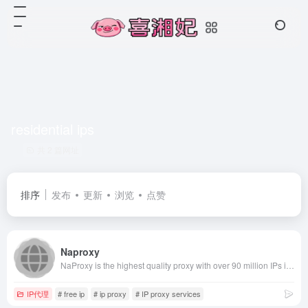
residential ips
共 2 篇网址
排序
发布
更新
浏览
点赞
Naproxy
NaProxy is the highest quality proxy with over 90 million IPs in over 200 countries worldwide. NaProxy provides residential Ip resource services at the cheapest price!
IP代理
# free ip
# ip proxy
# IP proxy services