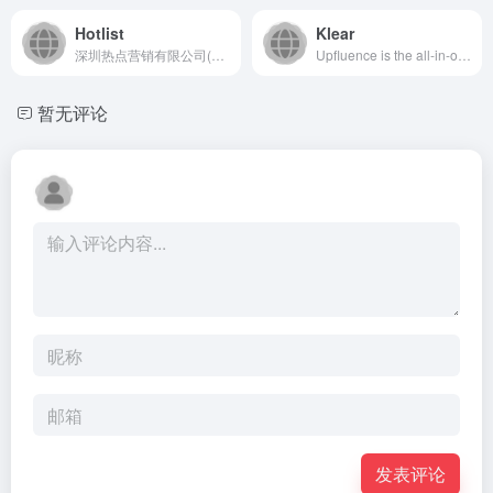
Hotlist
Klear
深圳热点营销有限公司(Hotlist)是一家具有竞争力的头部海外网红营销公司，为中国品牌出海提供定制化的海外红人营销、海外达人推广、海外社媒渠道等服务，致力于成为造就中国品牌放眼全球的网红营销机构。
Upfluence is the all-in-one affiliate &amp; influencer marketing platform now infused with Jace AI 👾 for e-commerce and direct-to-consumer brands.
暂无评论
发表评论