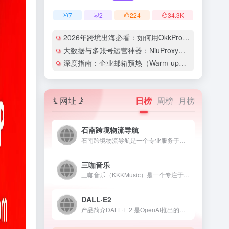
7
2
224
34.3
K
2026年跨境出海必看：如何用OkkProxy彻底解决网络延迟与IP被封难题？
大数据与多账号运营神器：NiuProxy助力跨境工作室业务高效爆单！
深度指南：企业邮箱预热（Warm-up）的详细技巧与实操策略（含配图）
网址
日榜
周榜
月榜
石南跨境物流导航
石南跨境物流导航是一个专业服务于跨境电商领域的在线工具平台...
三咖音乐
三咖音乐（KKKMusic）是一个专注于AI音乐生成与创作的...
DALL·E2
产品简介DALL·E 2 是OpenAI推出的人工智能图像生...