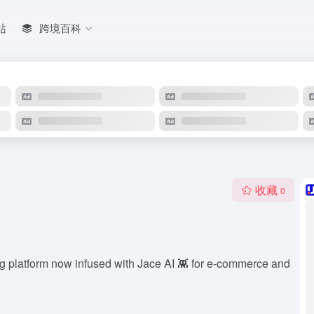
站
跨境百科
收藏
0
ting platform now infused with Jace AI 👾 for e-commerce and