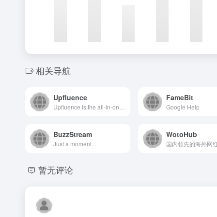
相关导航
Upfluence
FameBit
Upfluence is the all-in-one affiliate &amp; influencer marketing platform now infused with Jace AI 👾 for e-commerce and direct-to-consumer brands.
Google Help
BuzzStream
WotoHub
Just a moment...
暂无评论