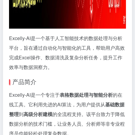
Excelly-AI是一个基于人工智能技术的数据处理与分析
平台，旨在通过自动化与智能化的工具，帮助用户高效
完成Excel操作、数据清洗及复杂分析任务，提升工作
效率与数据洞察力。
产品简介
Excelly-AI是一个专注于
表格数据处理与智能分析
的在
线工具。它利用先进的AI算法，为用户提供从
基础数据
整理
到
高级分析建模
的全流程支持。该平台致力于降低
数据分析的技术门槛，让业务人员、分析师等非专业程
序员也能轻松处理复杂数据。