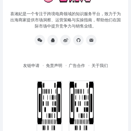
喜湘妃是一个专注于跨境电商领域的知识服务平台，致力于为
出海商家提供市场洞察、运营策略与实操指南，帮助他们在国
际市场中提升竞争力与销售业绩。
友链申请
免责声明
广告合作
关于我们