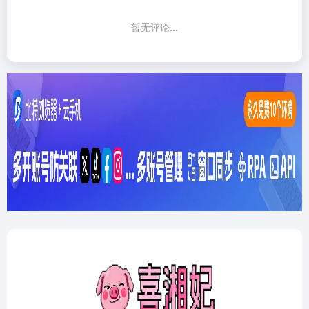
暂无评论...