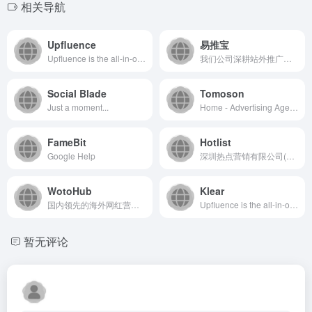
相关导航
Upfluence
易推宝
Upfluence is the all-in-one affiliate &amp; influencer marketing platform now infused with Jace AI 👾 for e-commerce and direct-to-consumer brands.
我们公司深耕站外推广领域4年，积累了大量丰富的海外红人和渠道资源，可以以最高效最便捷的方式为客户一站式解决站外推广问题
Social Blade
Tomoson
Just a moment...
Home - Advertising Agency
FameBit
Hotlist
Google Help
深圳热点营销有限公司(Hotlist)是一家具有竞争力的头部海外网红营销公司，为中国品牌出海提供定制化的海外红人营销、海外达人推广、海外社媒渠道等服务，致力于成为造就中国品牌放眼全球的网红营销机构。
WotoHub
Klear
国内领先的海外网红营销品牌，拥有众多成功海外红人营销案例，平台搭建聚集海量海外红人资源，拥有10万+来自海外的网红。帮助国内企业实现海外跨境营销。同时卧兔也是杭州地区的TikTok官方代理，帮助企业实现TikTok新媒体海外变现，包括TikTok开户、TikTok广告投放。
Upfluence is the all-in-one affiliate &amp; influencer marketing platform now infused with Jace AI 👾 for e-commerce and direct-to-consumer brands.
暂无评论