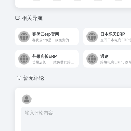
相关导航
客优云erp官网
日本乐天ERP
客优云erp是一款免费的跨境ERP，拥有30W跨境卖家，已对接30+跨境平台和100+物流，是Temu、TikTok、Shein、Shopee、Lazada、Amazon、AliExpress、Ozon、Wish、Shopify、MercadoLibre、等平台官方合作伙伴，客优云拥有数据产品采集、数据分析、一键铺货、货代、智能定价、图片处理、数据统计、仓储管理、WMS系统等功能。
芒果店长ERP
通途
芒果店长，一款免费的跨境电商ERP，全面支持shopee、lazada、amazon、wish、eBay、amazon、aliexpress、dhgate、shopify、虾皮、速卖通、亚马逊, 提供全面的产品采集、产品刊登、订单管理、订单打印、库存管理、智能采购、打包发货、多店铺管理、数据统计、图片管理等一站式，一体化管理服务。
暂无评论