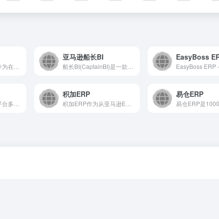
亚马逊船长BI
EasyBoss E
企耳日本电商ERP专为在日本乐天,日本雅虎,亚马逊,WOWMA等海外贸易平台开店的中国跨境卖家提供ww软件服务。
船长BI(CaptainBI)是一款专注提高亚马逊卖家运营效率和销售利润的亚马逊第三方工具。具备店铺数据分析、FBA库存管理、智能补货、广告管理、智能调价、利润分析、关键词搜索、选品调研、免抽佣索赔、超级CRM系统等广受用户喜爱的功能。比同行更懂你，更专业更好用！
积加ERP
易仓ERP
跨境电商ERP，多平台多账号一站式管理+刊登listing，支持70+平台，eBay订单管理，亚马逊订单管理，速卖通订单管理，Wish订单管理，帮助卖家高效处理业务，免费试用30天
积加ERP作为从亚马逊ERP升级的跨境电商多平台全渠道ERP，以亚马逊平台为核心，接入60+主流跨境电商平台，从跨境电商运营、供应链、广告、跨境电商财务合规等多个需求场景出发,为跨境电商品牌卖家提供多平台全渠道ERP以及ERP系统集成方案，通过全渠道统一管理，全链路深度运营，助力跨境电商卖家一个平台打理全球生意。