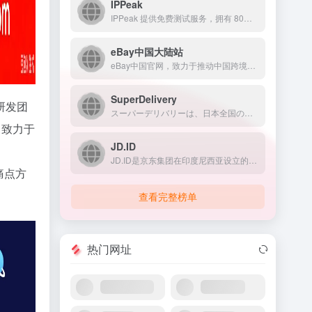
IPPeak
IPPeak 提供免费测试服务，拥有 80M+ 真实住宅 IP 资源，动态住宅代理低至 $0.49/GB，不限量套餐 $8/小时起，同时提供原生独享 IP 仅 $3.7/IP，配合稳定高速带宽，满足多样化业务需求。
eBay中国大陆站
eBay中国官网，致力于推动中国跨境交易电子商务的发展，向中国的小企业和个人用户推广并介绍在eBay 全球平台上直接面向海外进行销售的方法。
SuperDelivery
研发团
スーパーデリバリーは、日本全国のメーカー・問屋が商品を卸価格で販売する事業者専用の卸・仕入れサイトです。アパレル・雑貨を中心に幅広いジャンルのメーカー・問屋と取引が可能で、小売店の仕入れ、事業者の備品・販促品調達を効率化します。
，致力于
JD.ID
JD.ID是京东集团在印度尼西亚设立的电商平台，提供全品类商...
痛点方
查看完整榜单
热门网址