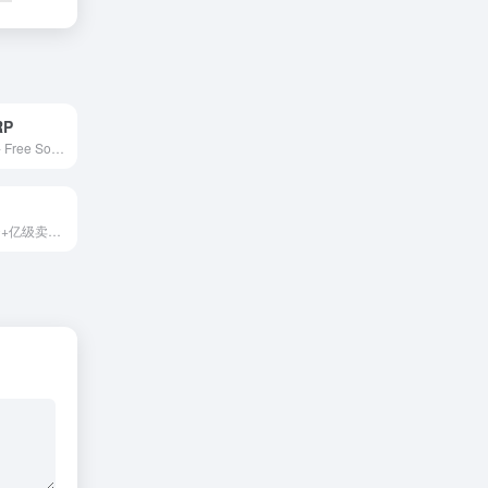
RP
EasyBoss ERP - Free Southeast Asian cross-border e-commerce local store refined operation ERP
易仓ERP是1000+亿级卖家正在使用,多平台多订单处理.亚马逊ERP系统6小时数据更新,财务核算又快又准,能够提高运营决策的准确度.易仓科技11年技术沉淀,打通60+电商平台,效率提升60%,多平台出海,就选ECCANG ERP