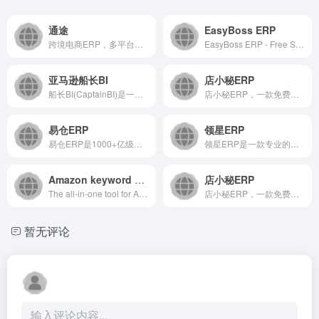
通途
EasyBoss ERP
跨境电商ERP，多平台多账号一站式管理+刊登listing，支持70+平台，eBay订单管理，亚马逊订单管理，速卖通订单管理，Wish订单管理，帮助卖家高效处理业务，免费试用30天
EasyBoss ERP - Free Southeast Asian cross-border e-commerce local store refined operation ERP
亚马逊船长BI
店小秘ERP
船长BI(CaptainBI)是一款专注提高亚马逊卖家运营效率和销售利润的亚马逊第三方工具。具备店铺数据分析、FBA库存管理、智能补货、广告管理、智能调价、利润分析、关键词搜索、选品调研、免抽佣索赔、超级CRM系统等广受用户喜爱的功能。比同行更懂你，更专业更好用！
店小秘ERP，一款免费的跨境电商ERP，超130万跨境卖家共同选择的跨境电商ERP，店小秘全面对接速卖通、Shopee（虾皮）、Lazada、Amazon、Wish、eBay、Tik Tok、Shopify、Temu、SHEIN、Joom、TikTok等60+主流电商平台，为跨境电商卖家提供数据采集搬家、产品刊登、客服管理、订单处理、采购管理、物流追踪、仓储管理、数据财务等全流程跨境电商解决方案
易仓ERP
领星ERP
易仓ERP是1000+亿级卖家正在使用,多平台多订单处理.亚马逊ERP系统6小时数据更新,财务核算又快又准,能够提高运营决策的准确度.易仓科技11年技术沉淀,打通60+电商平台,效率提升60%,多平台出海,就选ECCANG ERP
领星ERP是一款专业的跨境电商亚马逊ERP系统,领星跨境ERP致力于帮助亚马逊卖家增效降本,提高效率.领星跨境电商ERP系统致力从运营,供应链,财务等多个模块出发提供精细化运营和业财一体化的解决方案.
Amazon keyword and product research toolbox
店小秘ERP
The all-in-one tool for Amazon product research, market analysis, keyword suggestion, sponsored ads insight and product tracking for Amazon sellers.
店小秘ERP，一款免费的跨境电商ERP，超130万跨境卖家共同选择的跨境电商ERP，店小秘全面对接速卖通、Shopee（虾皮）、Lazada、Amazon、Wish、eBay、Tik Tok、Shopify、Temu、SHEIN、Joom、TikTok等60+主流电商平台，为跨境电商卖家提供数据采集搬家、产品刊登、客服管理、订单处理、采购管理、物流追踪、仓储管理、数据财务等全流程跨境电商解决方案
暂无评论