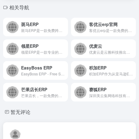
相关导航
斑马ERP
客优云erp官网
斑马ERP是一款免费跨境电商ERP系统软件。
客优云erp是一款免费的跨境ERP，拥有30W跨境卖家，已对接30+跨境平台和100+物流，是Temu、TikTok、Shein、Shopee、Lazada、Amazon、AliExpress、Ozon、Wish、Shopify、MercadoLibre、等平台官方合作伙伴，客优云拥有数据产品采集、数据分析、一键铺货、货代、智能定价、图片处理、数据统计、仓储管理、WMS系统等功能。
领星ERP
优麦云
领星ERP是一款专业的跨境电商亚马逊ERP系统,领星跨境ERP致力于帮助亚马逊卖家增效降本,提高效率.领星跨境电商ERP系统致力从运营,供应链,财务等多个模块出发提供精细化运营和业财一体化的解决方案.
优麦云是云雅科技推出的一款轻量级店铺运营工具，专注于亚马逊店铺的日常运营。网页版 + 手机版 + 插件，支持多场景运营，6大功能版块，解决30+日常运营痛点，全面优化卖家业务，构建良性业绩增长圈！
EasyBoss ERP
积加ERP
EasyBoss ERP - Free Southeast Asian cross-border e-commerce local store refined operation ERP
积加ERP作为从亚马逊ERP升级的跨境电商多平台全渠道ERP，以亚马逊平台为核心，接入60+主流跨境电商平台，从跨境电商运营、供应链、广告、跨境电商财务合规等多个需求场景出发,为跨境电商品牌卖家提供多平台全渠道ERP以及ERP系统集成方案，通过全渠道统一管理，全链路深度运营，助力跨境电商卖家一个平台打理全球生意。
芒果店长ERP
赛狐ERP
芒果店长，一款免费的跨境电商ERP，全面支持shopee、lazada、amazon、wish、eBay、amazon、aliexpress、dhgate、shopify、虾皮、速卖通、亚马逊, 提供全面的产品采集、产品刊登、订单管理、订单打印、库存管理、智能采购、打包发货、多店铺管理、数据统计、图片管理等一站式，一体化管理服务。
深圳美云集网络科技有限责任公司 创立于 2014 年，是全球...
暂无评论