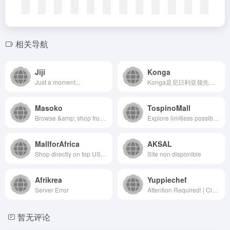
相关导航
Jiji
Konga
Just a moment...
Konga是尼日利亚领先的综合性电子商务平台，致力于为当地消...
Masoko
TospinoMall
Browse &amp; shop from a wide variety of phones and accessories. Safe and secure payments via M-Pesa, credit &amp; debit cards. Sign up today.
Explore limitless possibilities at Tospino Shopping, your premier online destination in Ghana. From the latest mobile phones to trendy clothing, stylish shoes, and quality bags, we curate a diverse collection to suit every taste. Discover top-notch tools, elegant watches, cutting-edge electronics, premium wigs, and hair products. Elevate your lifestyle with modern home appliances, high-performance computers, and efficient office appliances. Unleash your beauty with luxurious cosmetics and brighten your surroundings with brilliant lighting solutions. We&#x27;ve got you covered with sturdy building materials and reliable hardware. Shop with confidence, embrace convenience, and experience the future of online shopping. Tospino Shopping – where Ghana finds its style and quality
MallforAfrica
AKSAL
Shop directly on top USA and UK sites with MallforAfrica's shopping platform. Choose from over 8 Billion items and have items shipped directly to your door steps in Africa.
Site non disponible
Afrikrea
Yuppiechef
Server Error
Attention Required! | Cloudflare
暂无评论