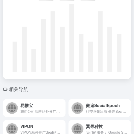
相关导航
易推宝
傲途SocialEpoch
我们公司深耕站外推广领域4年，积累了大量丰富的海外红人和渠道资源，可以以最高效最便捷的方式为客户一站式解决站外推广问题
社交营销出海,傲途SocialEpoch海外获客引流系统给出Facebook外贸推广、WhatsApp营销等私域流量完整方案,让社交营销出海更专业更成功！
VIPON
翼果科技
VIPON站外推广deal站，是全球领先的亚马逊站外促销平台，有效帮助亚马逊卖家推广新品、提升站内排名、清理库存，可快速提升亚马逊销量，新品推广、库存清理、listing排名提升、节假日预热效果远优于FB群组推广。
我们的服务： Google SEO优化、Shopify Plus建站、Facebook广告代投、Google广告代投、数字营销、网红营销、海外社媒运营。产品：筋斗云SEO、翼果建站、虹雀KOL。我们致力于为品牌提供独特的产品和服务。