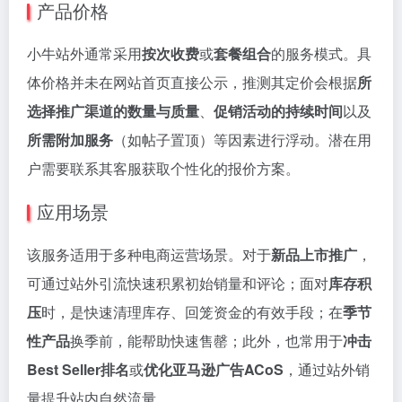
产品价格
小牛站外通常采用
按次收费
或
套餐组合
的服务模式。具
体价格并未在网站首页直接公示，推测其定价会根据
所
选择推广渠道的数量与质量
、
促销活动的持续时间
以及
所需附加服务
（如帖子置顶）等因素进行浮动。潜在用
户需要联系其客服获取个性化的报价方案。
应用场景
该服务适用于多种电商运营场景。对于
新品上市推广
，
可通过站外引流快速积累初始销量和评论；面对
库存积
压
时，是快速清理库存、回笼资金的有效手段；在
季节
性产品
换季前，能帮助快速售罄；此外，也常用于
冲击
Best Seller排名
或
优化亚马逊广告ACoS
，通过站外销
量提升站内自然流量。