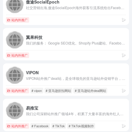
傲途SocialEpoch
社交营销出海,傲途SocialEpoch海外获客引流系统给出Facebook外贸推广、WhatsApp营销等私域流量完整方案,让社交营销出海更专业更成功！
站内外推广
翼果科技
我们的服务： Google SEO优化、Shopify Plus建站、Facebook广告代投、Google广告代投、数字营销、网红营销、海外社媒运营。产品：筋斗云SEO、翼果建站、虹雀KOL。我们致力于为品牌提供独特的产品和服务。
站内外推广
VIPON
VIPON站外推广deal站，是全球领先的亚马逊站外促销平台，有效帮助亚马逊卖家推广新品、提升站内排名、清理库存，可快速提升亚马逊销量，新品推广、库存清理、listing排名提升、节假日预热效果远优于FB群组推广。
站内外推广
# vipon
# 亚马逊折扣网站
# 亚马逊站外deal网站
易推宝
我们公司深耕站外推广领域4年，积累了大量丰富的海外红人和渠道资源，可以以最高效最便捷的方式为客户一站式解决站外推广问题
站内外推广
# Facebook
# TikTok
# TikTok视频制作