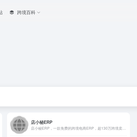
站
跨境百科
店小秘ERP
店小秘ERP，一款免费的跨境电商ERP，超130万跨境卖家共同选择的跨境电商ERP，店小秘全面对接速卖通、Shopee（虾皮）、Lazada、Amazon、Wish、eBay、Tik Tok、Shopify、Temu、SHEIN、Joom、TikTok等60+主流电商平台，为跨境电商卖家提供数据采集搬家、产品刊登、客服管理、订单处理、采购管理、物流追踪、仓储管理、数据财务等全流程跨境电商解决方案