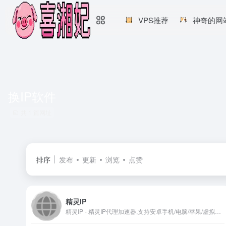
VPS推荐
神奇的网
换IP软件
共 1 篇网址
排序
发布
更新
浏览
点赞
精灵IP
精灵IP - 精灵IP代理加速器,支持安卓手机/电脑/苹果/虚拟机/模拟器/ROS软路由代理IP,PPTP拨号,静态动态IP代理,IP修改器,换IP软件认准精灵IP官网免费试用「Jinglingip.Cn」